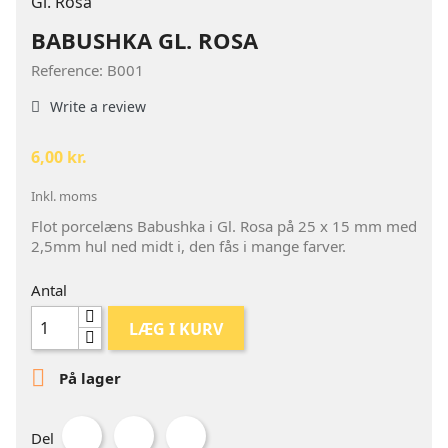
BABUSHKA GL. ROSA
Reference: B001
Write a review
6,00 kr.
Inkl. moms
Flot porcelæns Babushka i Gl. Rosa på 25 x 15 mm med
2,5mm hul ned midt i, den fås i mange farver.
Antal
LÆG I KURV

På lager
Del
Tweet
Pinterest
Del