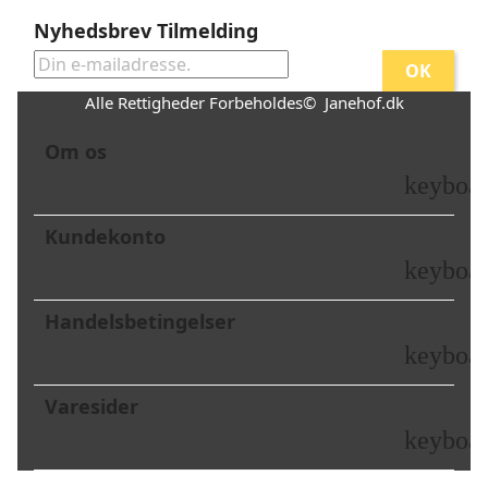
Nyhedsbrev Tilmelding
Alle Rettigheder Forbeholdes© Janehof.dk
Om os
keyboa
Kundekonto
keyboa
Handelsbetingelser
keyboa
Varesider
keyboa