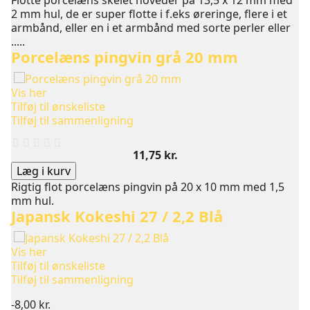
Flotte porcelæns skelet hoveder på 13,5 x 12 mm med
2 mm hul, de er super flotte i f.eks øreringe, flere i et
armbånd, eller en i et armbånd med sorte perler eller
.....
Porcelæns pingvin grå 20 mm
Vis her
Tilføj til ønskeliste
Tilføj til sammenligning
Pris
11,75 kr.
Læg i kurv
Rigtig flot porcelæns pingvin på 20 x 10 mm med 1,5
mm hul.
Japansk Kokeshi 27 / 2,2 Blå
Vis her
Tilføj til ønskeliste
Tilføj til sammenligning
-8,00 kr.