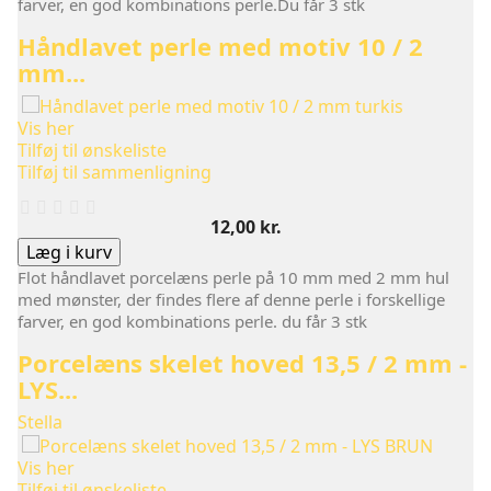
farver, en god kombinations perle.Du får 3 stk
Håndlavet perle med motiv 10 / 2
mm...
Vis her
Tilføj til ønskeliste
Tilføj til sammenligning
Pris
12,00 kr.
Læg i kurv
Flot håndlavet porcelæns perle på 10 mm med 2 mm hul
med mønster, der findes flere af denne perle i forskellige
farver, en god kombinations perle. du får 3 stk
Porcelæns skelet hoved 13,5 / 2 mm -
LYS...
Stella
Vis her
Tilføj til ønskeliste