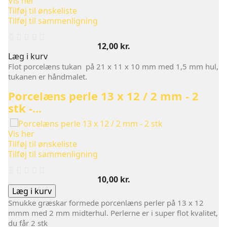
Vis her
Tilføj til ønskeliste
Tilføj til sammenligning
Pris
12,00 kr.
Læg i kurv
Flot porcelæns tukan på 21 x 11 x 10 mm med 1,5 mm hul,
tukanen er håndmalet.
Porcelæns perle 13 x 12 / 2 mm - 2
stk -...
Vis her
Tilføj til ønskeliste
Tilføj til sammenligning
Pris
10,00 kr.
Læg i kurv
Smukke græskar formede porcenlæns perler på 13 x 12
mmm med 2 mm midterhul. Perlerne er i super flot kvalitet,
du får 2 stk