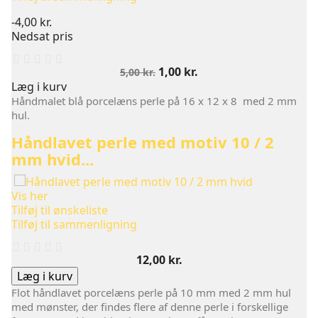
-4,00 kr.
Nedsat pris
Normalpris
Pris
1,00 kr.
5,00 kr.
Læg i kurv
Håndmalet blå porcelæns perle på 16 x 12 x 8 med 2 mm
hul.
Håndlavet perle med motiv 10 / 2
mm hvid...
Vis her
Tilføj til ønskeliste
Tilføj til sammenligning
Pris
12,00 kr.
Læg i kurv
Flot håndlavet porcelæns perle på 10 mm med 2 mm hul
med mønster, der findes flere af denne perle i forskellige