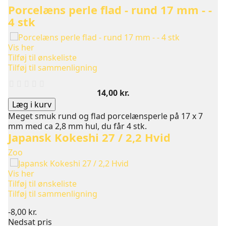
Porcelæns perle flad - rund 17 mm - -
4 stk
Vis her
Tilføj til ønskeliste
Tilføj til sammenligning
Pris
14,00 kr.
Læg i kurv
Meget smuk rund og flad porcelænsperle på 17 x 7
mm med ca 2,8 mm hul, du får 4 stk.
Japansk Kokeshi 27 / 2,2 Hvid
Zoo
Vis her
Tilføj til ønskeliste
Tilføj til sammenligning
-8,00 kr.
Nedsat pris