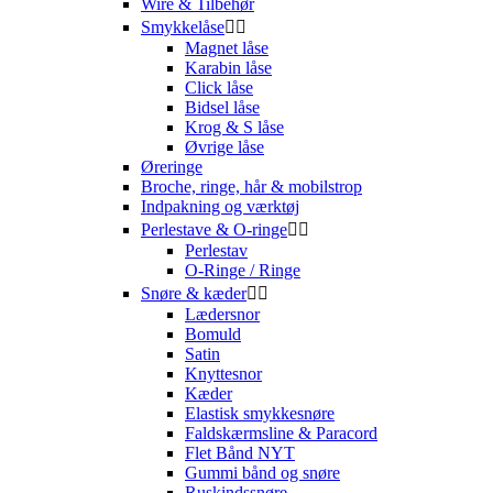
Wire & Tilbehør
Smykkelåse


Magnet låse
Karabin låse
Click låse
Bidsel låse
Krog & S låse
Øvrige låse
Øreringe
Broche, ringe, hår & mobilstrop
Indpakning og værktøj
Perlestave & O-ringe


Perlestav
O-Ringe / Ringe
Snøre & kæder


Lædersnor
Bomuld
Satin
Knyttesnor
Kæder
Elastisk smykkesnøre
Faldskærmsline & Paracord
Flet Bånd NYT
Gummi bånd og snøre
Ruskindssnøre