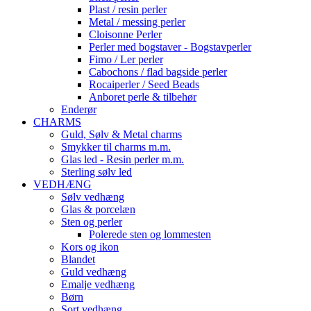
Plast / resin perler
Metal / messing perler
Cloisonne Perler
Perler med bogstaver - Bogstavperler
Fimo / Ler perler
Cabochons / flad bagside perler
Rocaiperler / Seed Beads
Anboret perle & tilbehør
Enderør
CHARMS
Guld, Sølv & Metal charms
Smykker til charms m.m.
Glas led - Resin perler m.m.
Sterling sølv led
VEDHÆNG
Sølv vedhæng
Glas & porcelæn
Sten og perler
Polerede sten og lommesten
Kors og ikon
Blandet
Guld vedhæng
Emalje vedhæng
Børn
Sort vedhæng