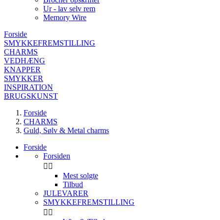
Ur - lav selv rem
Memory Wire
Forside
SMYKKEFREMSTILLING
CHARMS
VEDHÆNG
KNAPPER
SMYKKER
INSPIRATION
BRUGSKUNST
Forside
CHARMS
Guld, Sølv & Metal charms
Forside
Forsiden


Mest solgte
Tilbud
JULEVARER
SMYKKEFREMSTILLING

