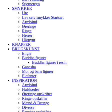
Stjernetegn
SMYKKER
Ure
Lav selv smykker Startsæt
Armbånd
Øreringe
Ringe
Herrer
Hårpynt
KNAPPER
BRUGSKUNST
Engle
Buddha figurer
Buddha figurer i resin
Ganesha
Mor og barn figurer
Elefanter
INSPIRATION
Armbånd
Halskæder
Øreringe opskrifter
Ringe opskrifter
Mænd & Drenge
Diverse
Brocher opskrifter