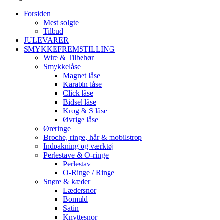
Forsiden
Mest solgte
Tilbud
JULEVARER
SMYKKEFREMSTILLING
Wire & Tilbehør
Smykkelåse
Magnet låse
Karabin låse
Click låse
Bidsel låse
Krog & S låse
Øvrige låse
Øreringe
Broche, ringe, hår & mobilstrop
Indpakning og værktøj
Perlestave & O-ringe
Perlestav
O-Ringe / Ringe
Snøre & kæder
Lædersnor
Bomuld
Satin
Knyttesnor