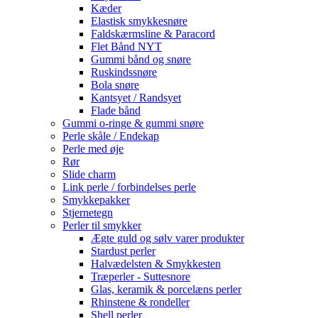
Kæder
Elastisk smykkesnøre
Faldskærmsline & Paracord
Flet Bånd NYT
Gummi bånd og snøre
Ruskindssnøre
Bola snøre
Kantsyet / Randsyet
Flade bånd
Gummi o-ringe & gummi snøre
Perle skåle / Endekap
Perle med øje
Rør
Slide charm
Link perle / forbindelses perle
Smykkepakker
Stjernetegn
Perler til smykker
Ægte guld og sølv varer produkter
Stardust perler
Halvædelsten & Smykkesten
Træperler - Suttesnore
Glas, keramik & porcelæns perler
Rhinstene & rondeller
Shell perler