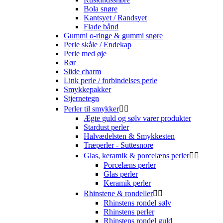
Bola snøre
Kantsyet / Randsyet
Flade bånd
Gummi o-ringe & gummi snøre
Perle skåle / Endekap
Perle med øje
Rør
Slide charm
Link perle / forbindelses perle
Smykkepakker
Stjernetegn
Perler til smykker


Ægte guld og sølv varer produkter
Stardust perler
Halvædelsten & Smykkesten
Træperler - Suttesnore
Glas, keramik & porcelæns perler


Porcelæns perler
Glas perler
Keramik perler
Rhinstene & rondeller


Rhinstens rondel sølv
Rhinstens perler
Rhinstens rondel guld