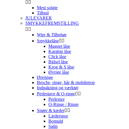


Mest solgte
Tilbud
JULEVARER
SMYKKEFREMSTILLING


Wire & Tilbehør
Smykkelåse


Magnet låse
Karabin låse
Click låse
Bidsel låse
Krog & S låse
Øvrige låse
Øreringe
Broche, ringe, hår & mobilstrop
Indpakning og værktøj
Perlestave & O-ringe


Perlestav
O-Ringe / Ringe
Snøre & kæder


Lædersnor
Bomuld
Satin