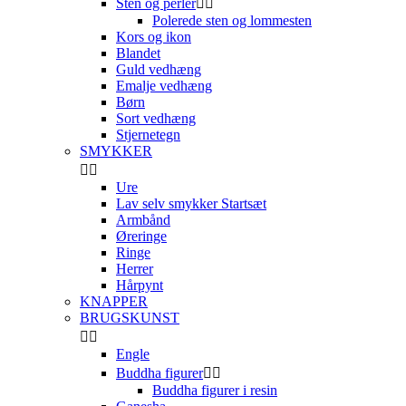
Sten og perler


Polerede sten og lommesten
Kors og ikon
Blandet
Guld vedhæng
Emalje vedhæng
Børn
Sort vedhæng
Stjernetegn
SMYKKER


Ure
Lav selv smykker Startsæt
Armbånd
Øreringe
Ringe
Herrer
Hårpynt
KNAPPER
BRUGSKUNST


Engle
Buddha figurer


Buddha figurer i resin