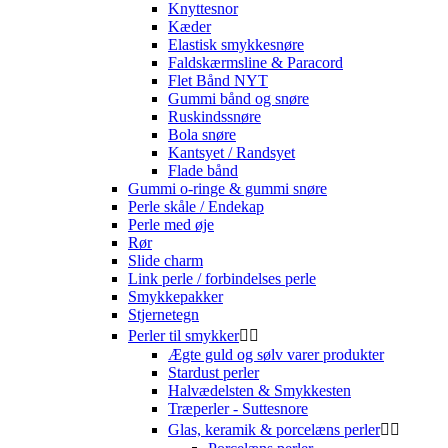
Knyttesnor
Kæder
Elastisk smykkesnøre
Faldskærmsline & Paracord
Flet Bånd NYT
Gummi bånd og snøre
Ruskindssnøre
Bola snøre
Kantsyet / Randsyet
Flade bånd
Gummi o-ringe & gummi snøre
Perle skåle / Endekap
Perle med øje
Rør
Slide charm
Link perle / forbindelses perle
Smykkepakker
Stjernetegn
Perler til smykker


Ægte guld og sølv varer produkter
Stardust perler
Halvædelsten & Smykkesten
Træperler - Suttesnore
Glas, keramik & porcelæns perler

