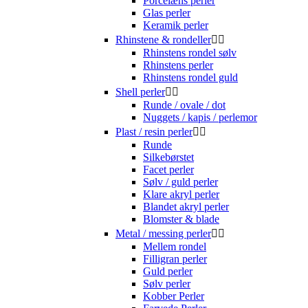
Porcelæns perler
Glas perler
Keramik perler
Rhinstene & rondeller


Rhinstens rondel sølv
Rhinstens perler
Rhinstens rondel guld
Shell perler


Runde / ovale / dot
Nuggets / kapis / perlemor
Plast / resin perler


Runde
Silkebørstet
Facet perler
Sølv / guld perler
Klare akryl perler
Blandet akryl perler
Blomster & blade
Metal / messing perler


Mellem rondel
Filligran perler
Guld perler
Sølv perler
Kobber Perler