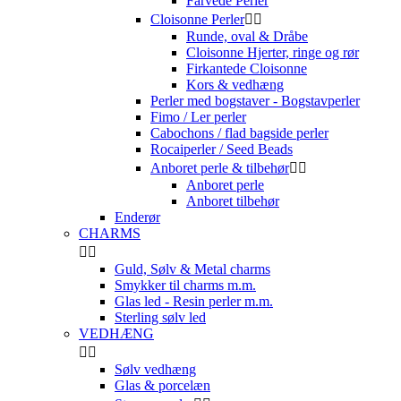
Farvede Perler
Cloisonne Perler


Runde, oval & Dråbe
Cloisonne Hjerter, ringe og rør
Firkantede Cloisonne
Kors & vedhæng
Perler med bogstaver - Bogstavperler
Fimo / Ler perler
Cabochons / flad bagside perler
Rocaiperler / Seed Beads
Anboret perle & tilbehør


Anboret perle
Anboret tilbehør
Enderør
CHARMS


Guld, Sølv & Metal charms
Smykker til charms m.m.
Glas led - Resin perler m.m.
Sterling sølv led
VEDHÆNG


Sølv vedhæng
Glas & porcelæn