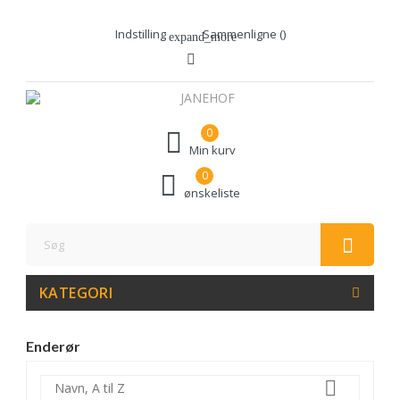
Indstilling
Sammenligne (
)
expand_more
0
Min kurv
0
ønskeliste
KATEGORI
Enderør

Navn, A til Z