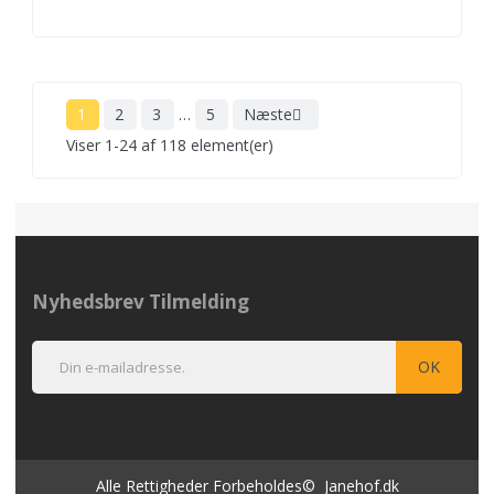
1
2
3
…
5
Næste

Viser 1-24 af 118 element(er)
Nyhedsbrev Tilmelding
Alle Rettigheder Forbeholdes© Janehof.dk