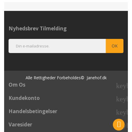
Nyhedsbrev Tilmelding
Alle Rettigheder Forbeholdes© Janehof.dk
Om Os
keyb
Kundekonto
keyb
Handelsbetingelser
keyb
Varesider
keyb