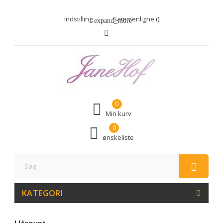
Indstilling
Sammenligne (
)
expand_more
0
Min kurv
0
ønskeliste
KATEGORI
Hårpynt