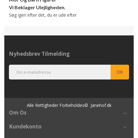
Vi Beklager Ulejligheden.
Søg igen efter det, du er ude efter
Nyhedsbrev Tilmelding
Alle Rettigheder Forbeholdes© Janehof.dk
Om Os
keyboard_arrow_down
Kundekonto
keyboard_arrow_down