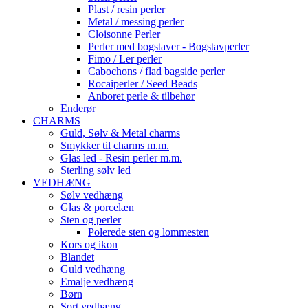
Plast / resin perler
Metal / messing perler
Cloisonne Perler
Perler med bogstaver - Bogstavperler
Fimo / Ler perler
Cabochons / flad bagside perler
Rocaiperler / Seed Beads
Anboret perle & tilbehør
Enderør
CHARMS
Guld, Sølv & Metal charms
Smykker til charms m.m.
Glas led - Resin perler m.m.
Sterling sølv led
VEDHÆNG
Sølv vedhæng
Glas & porcelæn
Sten og perler
Polerede sten og lommesten
Kors og ikon
Blandet
Guld vedhæng
Emalje vedhæng
Børn
Sort vedhæng