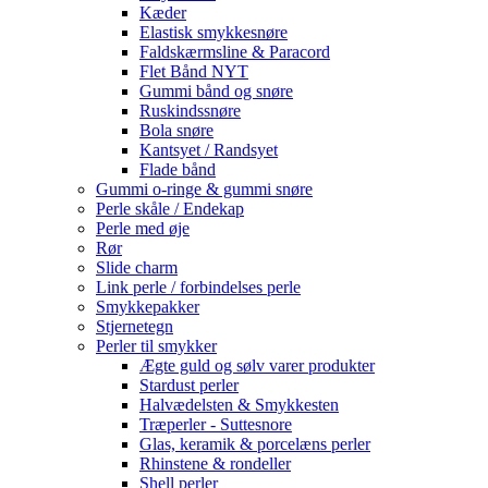
Kæder
Elastisk smykkesnøre
Faldskærmsline & Paracord
Flet Bånd NYT
Gummi bånd og snøre
Ruskindssnøre
Bola snøre
Kantsyet / Randsyet
Flade bånd
Gummi o-ringe & gummi snøre
Perle skåle / Endekap
Perle med øje
Rør
Slide charm
Link perle / forbindelses perle
Smykkepakker
Stjernetegn
Perler til smykker
Ægte guld og sølv varer produkter
Stardust perler
Halvædelsten & Smykkesten
Træperler - Suttesnore
Glas, keramik & porcelæns perler
Rhinstene & rondeller
Shell perler