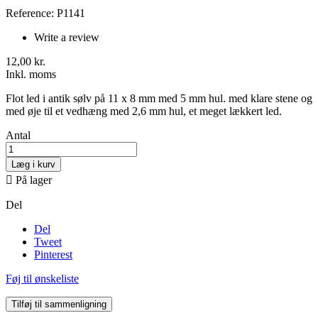
Reference: P1141
Write a review
12,00 kr.
Inkl. moms
Flot led i antik sølv på 11 x 8 mm med 5 mm hul. med klare stene og
med øje til et vedhæng med 2,6 mm hul, et meget lækkert led.
Antal
Læg i kurv

På lager
Del
Del
Tweet
Pinterest
Føj til ønskeliste
Tilføj til sammenligning