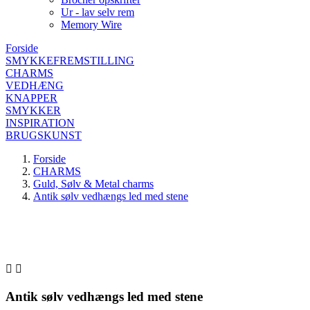
Ur - lav selv rem
Memory Wire
Forside
SMYKKEFREMSTILLING
CHARMS
VEDHÆNG
KNAPPER
SMYKKER
INSPIRATION
BRUGSKUNST
Forside
CHARMS
Guld, Sølv & Metal charms
Antik sølv vedhængs led med stene


Antik sølv vedhængs led med stene