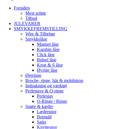
Forsiden
Mest solgte
Tilbud
JULEVARER
SMYKKEFREMSTILLING
Wire & Tilbehør
Smykkelåse
Magnet låse
Karabin låse
Click låse
Bidsel låse
Krog & S låse
Øvrige låse
Øreringe
Broche, ringe, hår & mobilstrop
Indpakning og værktøj
Perlestave & O-ringe
Perlestav
O-Ringe / Ringe
Snøre & kæder
Lædersnor
Bomuld
Satin
Knyttesnor