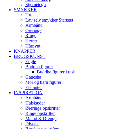
Stjernetegn
SMYKKER
Ure
Lav selv smykker Startsæt
Armbånd
Øreringe
Ringe
Herrer
Hårpynt
KNAPPER
BRUGSKUNST
Engle
Buddha figurer
Buddha figurer i resin
Ganesha
Mor og barn figurer
Elefanter
INSPIRATION
Armbånd
Halskæder
Øreringe opskrifter
Ringe opskrifter
Mænd & Drenge
Diverse
Brocher opskrifter