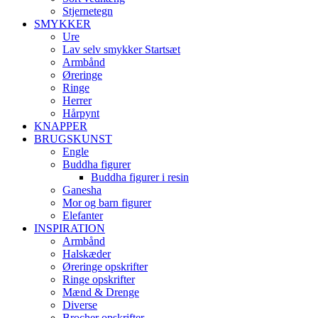
Stjernetegn
SMYKKER
Ure
Lav selv smykker Startsæt
Armbånd
Øreringe
Ringe
Herrer
Hårpynt
KNAPPER
BRUGSKUNST
Engle
Buddha figurer
Buddha figurer i resin
Ganesha
Mor og barn figurer
Elefanter
INSPIRATION
Armbånd
Halskæder
Øreringe opskrifter
Ringe opskrifter
Mænd & Drenge
Diverse
Brocher opskrifter