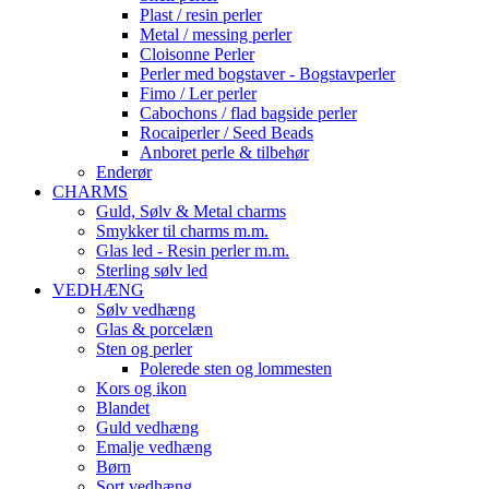
Plast / resin perler
Metal / messing perler
Cloisonne Perler
Perler med bogstaver - Bogstavperler
Fimo / Ler perler
Cabochons / flad bagside perler
Rocaiperler / Seed Beads
Anboret perle & tilbehør
Enderør
CHARMS
Guld, Sølv & Metal charms
Smykker til charms m.m.
Glas led - Resin perler m.m.
Sterling sølv led
VEDHÆNG
Sølv vedhæng
Glas & porcelæn
Sten og perler
Polerede sten og lommesten
Kors og ikon
Blandet
Guld vedhæng
Emalje vedhæng
Børn
Sort vedhæng