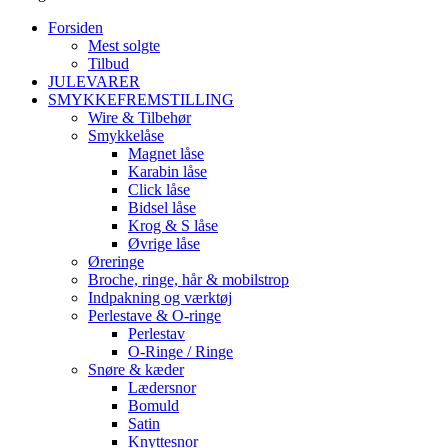
Forsiden
Mest solgte
Tilbud
JULEVARER
SMYKKEFREMSTILLING
Wire & Tilbehør
Smykkelåse
Magnet låse
Karabin låse
Click låse
Bidsel låse
Krog & S låse
Øvrige låse
Øreringe
Broche, ringe, hår & mobilstrop
Indpakning og værktøj
Perlestave & O-ringe
Perlestav
O-Ringe / Ringe
Snøre & kæder
Lædersnor
Bomuld
Satin
Knyttesnor