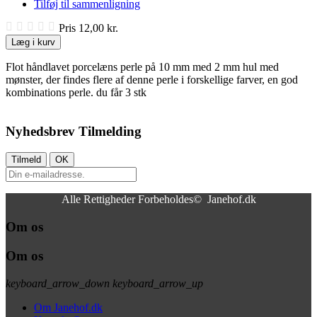
Tilføj til sammenligning
Pris
12,00 kr.
Læg i kurv
Flot håndlavet porcelæns perle på 10 mm med 2 mm hul med
mønster, der findes flere af denne perle i forskellige farver, en god
kombinations perle. du får 3 stk
Nyhedsbrev Tilmelding
Alle Rettigheder Forbeholdes© Janehof.dk
Om os
Om os
keyboard_arrow_down
keyboard_arrow_up
Om Janehof.dk