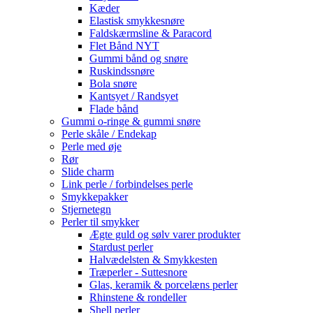
Kæder
Elastisk smykkesnøre
Faldskærmsline & Paracord
Flet Bånd NYT
Gummi bånd og snøre
Ruskindssnøre
Bola snøre
Kantsyet / Randsyet
Flade bånd
Gummi o-ringe & gummi snøre
Perle skåle / Endekap
Perle med øje
Rør
Slide charm
Link perle / forbindelses perle
Smykkepakker
Stjernetegn
Perler til smykker
Ægte guld og sølv varer produkter
Stardust perler
Halvædelsten & Smykkesten
Træperler - Suttesnore
Glas, keramik & porcelæns perler
Rhinstene & rondeller
Shell perler