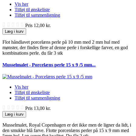
Vis her
Tilføj til ønskeliste
Tilføj til sammenligning
Pris
12,00 kr.
Læg i kurv
Flot håndlavet porcelæns perle på 10 mm med 2 mm hul med
mønster, der findes flere af denne perle i forskellige farver, en god
kombinations perle. du får 3 stk
Musselmalet - Porcelæns perle 15 x 9 /5 mm...
Vis her
Tilføj til ønskeliste
Tilføj til sammenligning
Pris
13,00 kr.
Læg i kurv
Musselmalet, Royal Copenhagen er det ikke men de ligner da lidt, i
den smukke blå farve. Flotte porcenlæns perler på 15 x 9 mm med
5mm hul. I en super flot kvalitet. Du får 2 stk