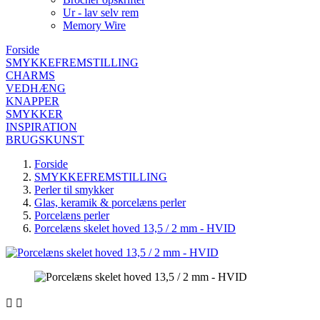
Ur - lav selv rem
Memory Wire
Forside
SMYKKEFREMSTILLING
CHARMS
VEDHÆNG
KNAPPER
SMYKKER
INSPIRATION
BRUGSKUNST
Forside
SMYKKEFREMSTILLING
Perler til smykker
Glas, keramik & porcelæns perler
Porcelæns perler
Porcelæns skelet hoved 13,5 / 2 mm - HVID

