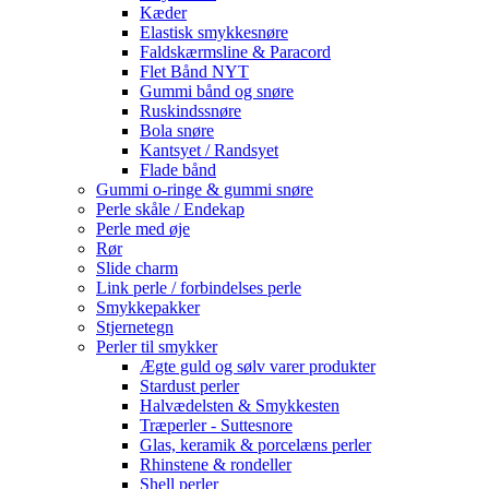
Kæder
Elastisk smykkesnøre
Faldskærmsline & Paracord
Flet Bånd NYT
Gummi bånd og snøre
Ruskindssnøre
Bola snøre
Kantsyet / Randsyet
Flade bånd
Gummi o-ringe & gummi snøre
Perle skåle / Endekap
Perle med øje
Rør
Slide charm
Link perle / forbindelses perle
Smykkepakker
Stjernetegn
Perler til smykker
Ægte guld og sølv varer produkter
Stardust perler
Halvædelsten & Smykkesten
Træperler - Suttesnore
Glas, keramik & porcelæns perler
Rhinstene & rondeller
Shell perler