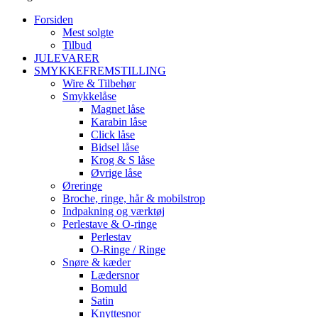
Forsiden
Mest solgte
Tilbud
JULEVARER
SMYKKEFREMSTILLING
Wire & Tilbehør
Smykkelåse
Magnet låse
Karabin låse
Click låse
Bidsel låse
Krog & S låse
Øvrige låse
Øreringe
Broche, ringe, hår & mobilstrop
Indpakning og værktøj
Perlestave & O-ringe
Perlestav
O-Ringe / Ringe
Snøre & kæder
Lædersnor
Bomuld
Satin
Knyttesnor