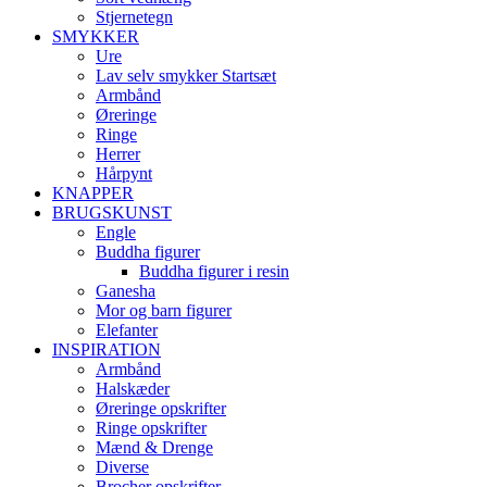
Stjernetegn
SMYKKER
Ure
Lav selv smykker Startsæt
Armbånd
Øreringe
Ringe
Herrer
Hårpynt
KNAPPER
BRUGSKUNST
Engle
Buddha figurer
Buddha figurer i resin
Ganesha
Mor og barn figurer
Elefanter
INSPIRATION
Armbånd
Halskæder
Øreringe opskrifter
Ringe opskrifter
Mænd & Drenge
Diverse
Brocher opskrifter