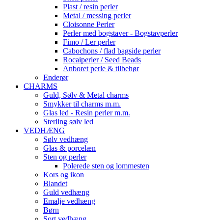
Plast / resin perler
Metal / messing perler
Cloisonne Perler
Perler med bogstaver - Bogstavperler
Fimo / Ler perler
Cabochons / flad bagside perler
Rocaiperler / Seed Beads
Anboret perle & tilbehør
Enderør
CHARMS
Guld, Sølv & Metal charms
Smykker til charms m.m.
Glas led - Resin perler m.m.
Sterling sølv led
VEDHÆNG
Sølv vedhæng
Glas & porcelæn
Sten og perler
Polerede sten og lommesten
Kors og ikon
Blandet
Guld vedhæng
Emalje vedhæng
Børn
Sort vedhæng