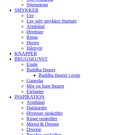
Stjernetegn
SMYKKER
Ure
Lav selv smykker Startsæt
Armbånd
Øreringe
Ringe
Herrer
Hårpynt
KNAPPER
BRUGSKUNST
Engle
Buddha figurer
Buddha figurer i resin
Ganesha
Mor og barn figurer
Elefanter
INSPIRATION
Armbånd
Halskæder
Øreringe opskrifter
Ringe opskrifter
Mænd & Drenge
Diverse
Brocher opskrifter