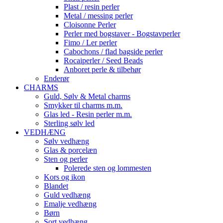
Plast / resin perler
Metal / messing perler
Cloisonne Perler
Perler med bogstaver - Bogstavperler
Fimo / Ler perler
Cabochons / flad bagside perler
Rocaiperler / Seed Beads
Anboret perle & tilbehør
Enderør
CHARMS
Guld, Sølv & Metal charms
Smykker til charms m.m.
Glas led - Resin perler m.m.
Sterling sølv led
VEDHÆNG
Sølv vedhæng
Glas & porcelæn
Sten og perler
Polerede sten og lommesten
Kors og ikon
Blandet
Guld vedhæng
Emalje vedhæng
Børn
Sort vedhæng