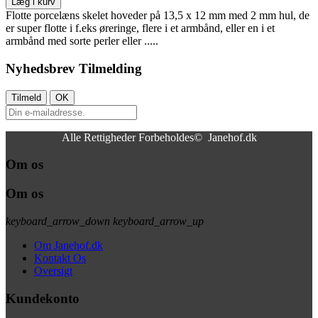
Læg i kurv
Flotte porcelæns skelet hoveder på 13,5 x 12 mm med 2 mm hul, de
er super flotte i f.eks øreringe, flere i et armbånd, eller en i et
armbånd med sorte perler eller .....
Nyhedsbrev Tilmelding
Alle Rettigheder Forbeholdes© Janehof.dk
Om os
Om os
keyboard_arrow_down
keyboard_arrow_up
Om Janehof.dk
Kontakt Os
Oversigt
Kundekonto