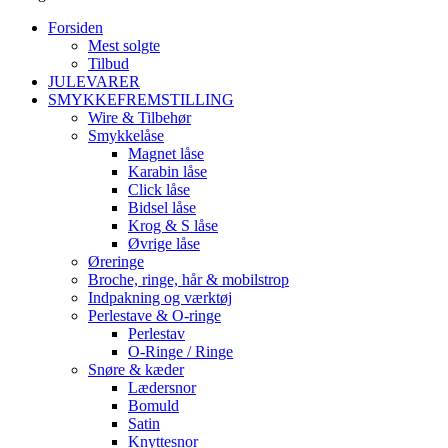
Forsiden
Mest solgte
Tilbud
JULEVARER
SMYKKEFREMSTILLING
Wire & Tilbehør
Smykkelåse
Magnet låse
Karabin låse
Click låse
Bidsel låse
Krog & S låse
Øvrige låse
Øreringe
Broche, ringe, hår & mobilstrop
Indpakning og værktøj
Perlestave & O-ringe
Perlestav
O-Ringe / Ringe
Snøre & kæder
Lædersnor
Bomuld
Satin
Knyttesnor