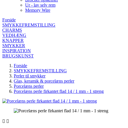
Ur - lav selv rem
Memory Wire
Forside
SMYKKEFREMSTILLING
CHARMS
VEDHÆNG
KNAPPER
SMYKKER
INSPIRATION
BRUGSKUNST
Forside
SMYKKEFREMSTILLING
Perler til smykker
Glas, keramik & porcelæns perler
Porcelæns perler
Porcelæns perle firkantet flad 14 / 1 mm - 1 streng

