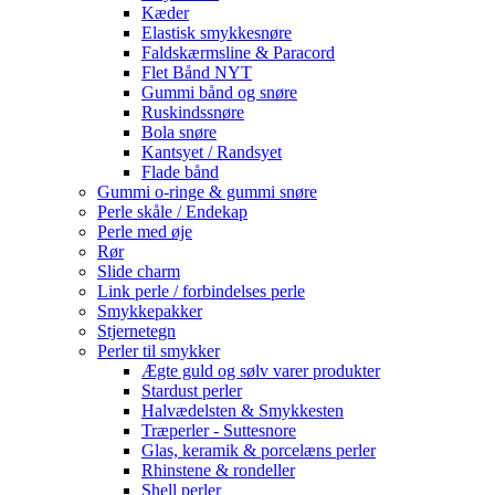
Kæder
Elastisk smykkesnøre
Faldskærmsline & Paracord
Flet Bånd NYT
Gummi bånd og snøre
Ruskindssnøre
Bola snøre
Kantsyet / Randsyet
Flade bånd
Gummi o-ringe & gummi snøre
Perle skåle / Endekap
Perle med øje
Rør
Slide charm
Link perle / forbindelses perle
Smykkepakker
Stjernetegn
Perler til smykker
Ægte guld og sølv varer produkter
Stardust perler
Halvædelsten & Smykkesten
Træperler - Suttesnore
Glas, keramik & porcelæns perler
Rhinstene & rondeller
Shell perler