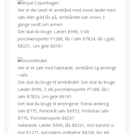
Her er der lavet et armbånd med snoet læder med
sølv eller guld lås på, armbåndet kan snoes 3
gange rundt om armen.
Det skal du bruge: Læder B996, 3 stk
porcelænsperler P1288, lås i sølv B7824, lås i guld
B8231, Lim gele B6181
Her er et sæt med halskæde, armbånd og øreringe
i sølv.
Det skal du bruge til armbåndet: Det skal du bruge:
Læder B996, 3 stk porcelænsperler P1288, lås i
sølv B7824, Lim gele B6181.
Det skal du bruge til øreringene: fransk ørekrog
sølv B775, Perleskål sølv B6953, Perlestav sølv
B775, Porcelænsperle B8237
Halskæde: Læder B995, lås B8231, stor børstet o-
ring B1271, porcelæns vedhæng B8236, lim gel