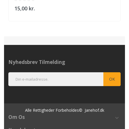
15,00 kr.
Nyhedsbrev Tilmelding
Alle Rettigheder Forbeholdes© Janehof.dk
Om Os
keyboard_arrow_down