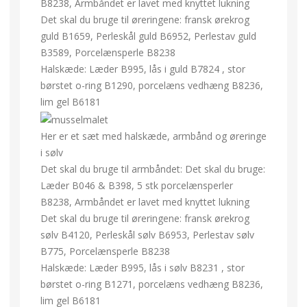
B8238, Armbåndet er lavet med knyttet lukning
Det skal du bruge til øreringene: fransk ørekrog
guld B1659, Perleskål guld B6952, Perlestav guld
B3589, Porcelænsperle B8238
Halskæde: Læder B995, lås i guld B7824 , stor
børstet o-ring B1290, porcelæns vedhæng B8236,
lim gel B6181
Her er et sæt med halskæde, armbånd og øreringe
i sølv
Det skal du bruge til armbåndet: Det skal du bruge:
Læder B046 & B398, 5 stk porcelænsperler
B8238, Armbåndet er lavet med knyttet lukning
Det skal du bruge til øreringene: fransk ørekrog
sølv B4120, Perleskål sølv B6953, Perlestav sølv
B775, Porcelænsperle B8238
Halskæde: Læder B995, lås i sølv B8231 , stor
børstet o-ring B1271, porcelæns vedhæng B8236,
lim gel B6181