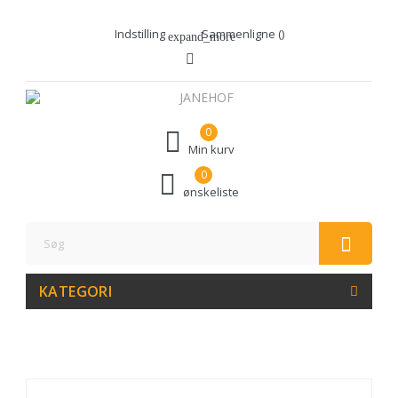
Indstilling
Sammenligne (
)
expand_more
0
Min kurv
0
ønskeliste
KATEGORI