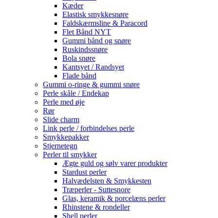
Kæder
Elastisk smykkesnøre
Faldskærmsline & Paracord
Flet Bånd NYT
Gummi bånd og snøre
Ruskindssnøre
Bola snøre
Kantsyet / Randsyet
Flade bånd
Gummi o-ringe & gummi snøre
Perle skåle / Endekap
Perle med øje
Rør
Slide charm
Link perle / forbindelses perle
Smykkepakker
Stjernetegn
Perler til smykker
Ægte guld og sølv varer produkter
Stardust perler
Halvædelsten & Smykkesten
Træperler - Suttesnore
Glas, keramik & porcelæns perler
Rhinstene & rondeller
Shell perler