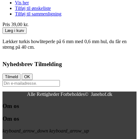
Vis her
Tilføj til ønskeliste
Tilføj til sammenligning
Pris
39,00 kr.
Læg i kurv
Lækker turkis howliteperle på 6 mm med 0,6 mm hul, du får en
streng på 40 cm.
Nyhedsbrev Tilmelding
Alle Rettigheder Forbeholdes© Janehof.dk
Om os
Om os
keyboard_arrow_down
keyboard_arrow_up