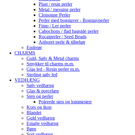
Plast / resin perler
Metal / messing perler
Cloisonne Perler
Perler med bogstaver - Bogstavperler
Fimo / Ler perler
Cabochons / flad bagside perler
Rocaiperler / Seed Beads
Anboret perle & tilbehør
Enderør
CHARMS
Guld, Sølv & Metal charms
Smykker til charms m.m.
Glas led - Resin perler m.m.
Sterling sølv led
VEDHÆNG
Sølv vedhæng
Glas & porcelæn
Sten og perler
Polerede sten og lommesten
Kors og ikon
Blandet
Guld vedhæng
Emalje vedhæng
Børn
Sort vedhæng