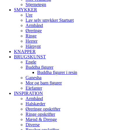
Stjernetegn
SMYKKER
Ure
Lav selv smykker Startsæt
Armbånd
Øreringe
Ringe
Herrer
Hårpynt
KNAPPER
BRUGSKUNST
Engle
Buddha figurer
Buddha figurer i resin
Ganesha
Mor og barn figurer
Elefanter
INSPIRATION
Armbånd
Halskæder
Øreringe opskrifter
Ringe opskrifter
Mænd & Drenge
Diverse
Brocher opskrifter