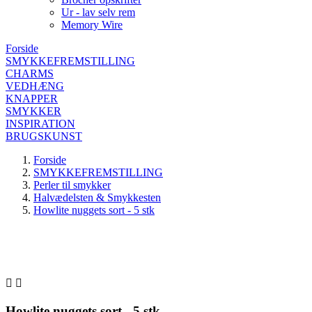
Ur - lav selv rem
Memory Wire
Forside
SMYKKEFREMSTILLING
CHARMS
VEDHÆNG
KNAPPER
SMYKKER
INSPIRATION
BRUGSKUNST
Forside
SMYKKEFREMSTILLING
Perler til smykker
Halvædelsten & Smykkesten
Howlite nuggets sort - 5 stk


Howlite nuggets sort - 5 stk