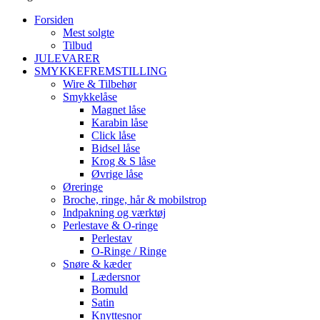
Forsiden
Mest solgte
Tilbud
JULEVARER
SMYKKEFREMSTILLING
Wire & Tilbehør
Smykkelåse
Magnet låse
Karabin låse
Click låse
Bidsel låse
Krog & S låse
Øvrige låse
Øreringe
Broche, ringe, hår & mobilstrop
Indpakning og værktøj
Perlestave & O-ringe
Perlestav
O-Ringe / Ringe
Snøre & kæder
Lædersnor
Bomuld
Satin
Knyttesnor