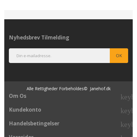
Nyhedsbrev Tilmelding
Alle Rettigheder Forbeholdes© Janehof.dk
Om Os
keyb
Kundekonto
keyb
Handelsbetingelser
keyb