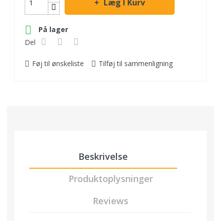
Læg I Kurv

På lager
Del
Føj til ønskeliste
Tilføj til sammenligning
Beskrivelse
Produktoplysninger
Reviews