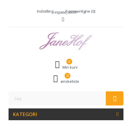
Indstilling
Sammenligne (
0
)
expand_more
0
Min kurv
0
ønskeliste
KATEGORI