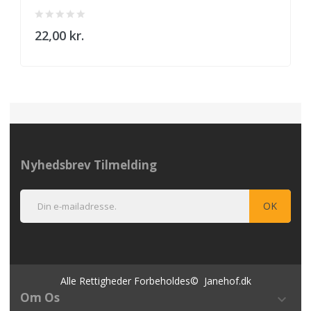
22,00 kr.
Nyhedsbrev Tilmelding
Alle Rettigheder Forbeholdes© Janehof.dk
Om Os
keyboard_arrow_down