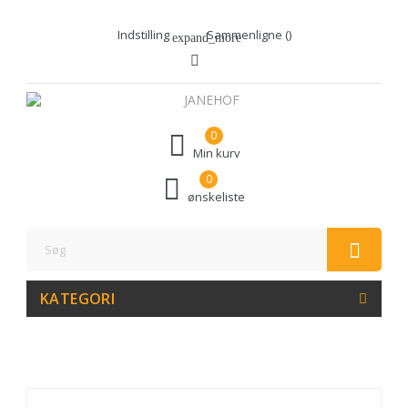
Indstilling
Sammenligne (
)
expand_more
0
Min kurv
0
ønskeliste
KATEGORI