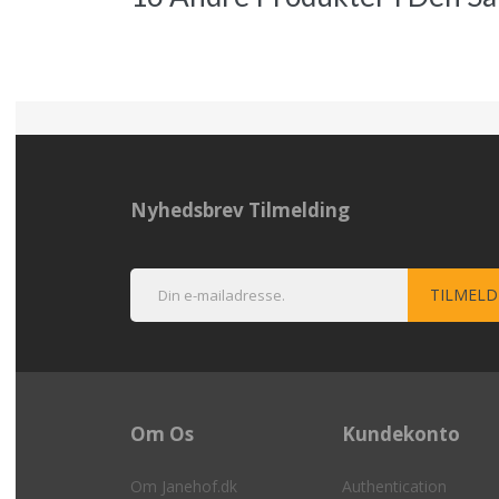
Nyhedsbrev Tilmelding
Om Os
Kundekonto
Om Janehof.dk
Authentication