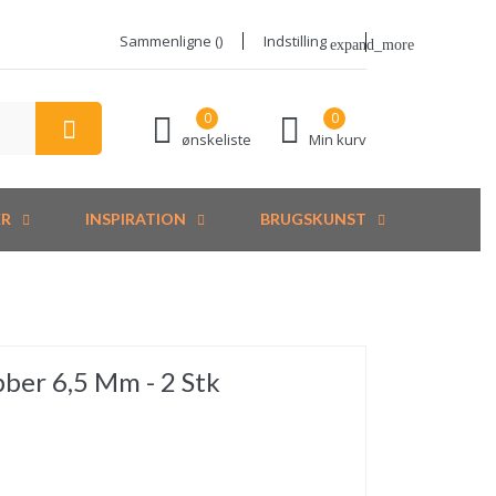
Sammenligne (
)
Indstilling
expand_more
0
0
ønskeliste
Min kurv
ER
INSPIRATION
BRUGSKUNST
er 6,5 Mm - 2 Stk