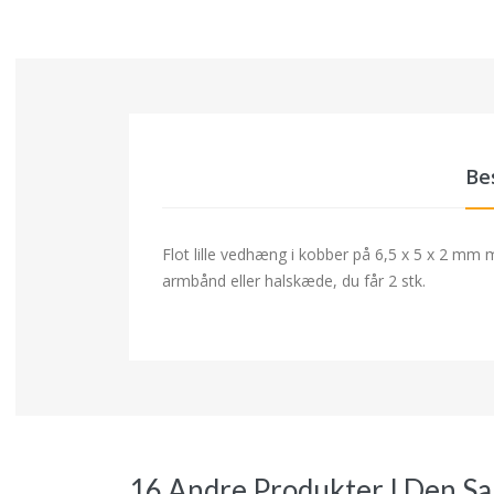
Be
Flot lille vedhæng i kobber på 6,5 x 5 x 2 mm 
armbånd eller halskæde, du får 2 stk.
16 Andre Produkter I Den S