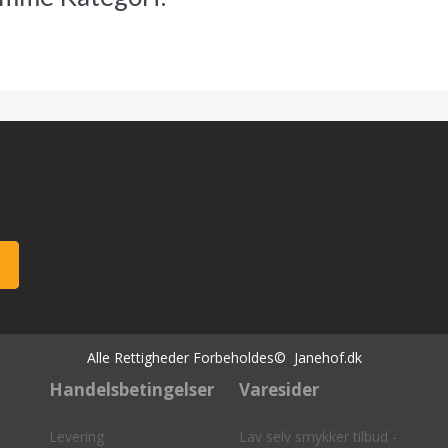
Alle Rettigheder Forbeholdes© Janehof.dk
Handelsbetingelser
Varesider
Levering
Lav selv smykker tilbud -