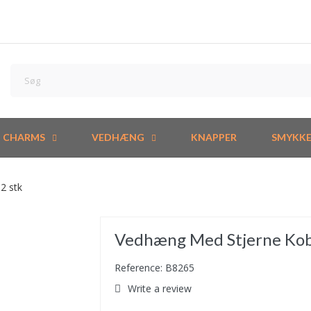
CHARMS
VEDHÆNG
KNAPPER
SMYKK
2 stk
Vedhæng Med Stjerne Kobb
Reference: B8265
Write a review