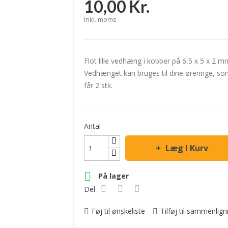
10,00 Kr.
Inkl. moms
Flot lille vedhæng i kobber på 6,5 x 5 x 2
Vedhænget kan bruges til dine øreringe, som 
får 2 stk.
Antal
Læg I Kurv

På lager
Del
Føj til ønskeliste
Tilføj til sammenlign