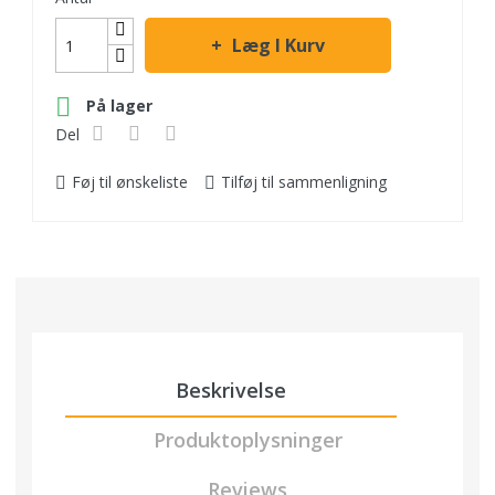
Læg I Kurv

På lager
Del
Føj til ønskeliste
Tilføj til sammenligning
Beskrivelse
Produktoplysninger
Reviews