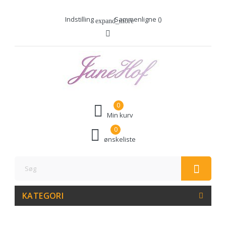
Indstilling
Sammenligne (
)
expand_more
0
Min kurv
0
ønskeliste
KATEGORI