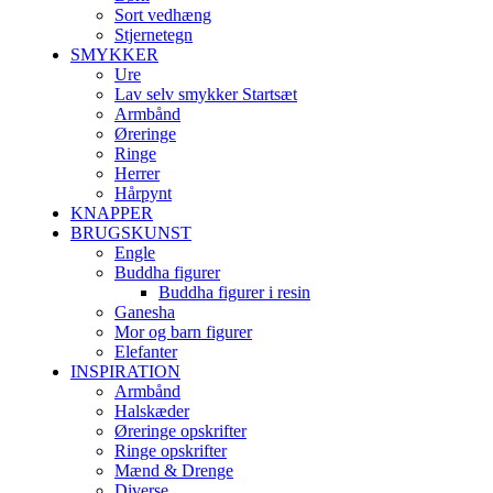
Sort vedhæng
Stjernetegn
SMYKKER
Ure
Lav selv smykker Startsæt
Armbånd
Øreringe
Ringe
Herrer
Hårpynt
KNAPPER
BRUGSKUNST
Engle
Buddha figurer
Buddha figurer i resin
Ganesha
Mor og barn figurer
Elefanter
INSPIRATION
Armbånd
Halskæder
Øreringe opskrifter
Ringe opskrifter
Mænd & Drenge
Diverse