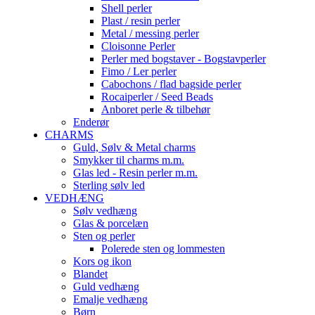
Shell perler
Plast / resin perler
Metal / messing perler
Cloisonne Perler
Perler med bogstaver - Bogstavperler
Fimo / Ler perler
Cabochons / flad bagside perler
Rocaiperler / Seed Beads
Anboret perle & tilbehør
Enderør
CHARMS
Guld, Sølv & Metal charms
Smykker til charms m.m.
Glas led - Resin perler m.m.
Sterling sølv led
VEDHÆNG
Sølv vedhæng
Glas & porcelæn
Sten og perler
Polerede sten og lommesten
Kors og ikon
Blandet
Guld vedhæng
Emalje vedhæng
Børn