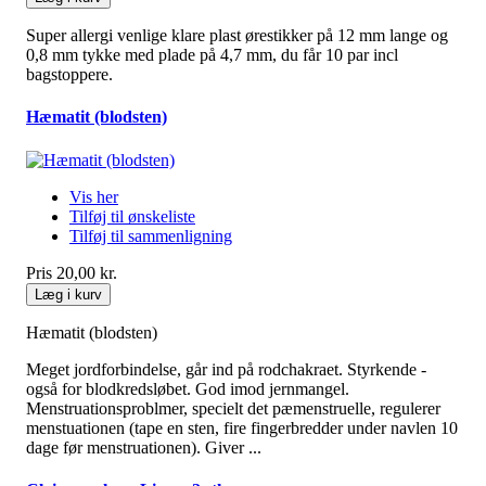
Super allergi venlige klare plast ørestikker på 12 mm lange og
0,8 mm tykke med plade på 4,7 mm, du får 10 par incl
bagstoppere.
Hæmatit (blodsten)
Vis her
Tilføj til ønskeliste
Tilføj til sammenligning
Pris
20,00 kr.
Læg i kurv
Hæmatit (blodsten)
Meget jordforbindelse, går ind på rodchakraet. Styrkende -
også for blodkredsløbet. God imod jernmangel.
Menstruationsproblmer, specielt det pæmenstruelle, regulerer
menstuationen (tape en sten, fire fingerbredder under navlen 10
dage før menstruationen). Giver ...