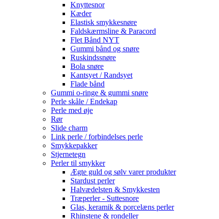
Knyttesnor
Kæder
Elastisk smykkesnøre
Faldskærmsline & Paracord
Flet Bånd NYT
Gummi bånd og snøre
Ruskindssnøre
Bola snøre
Kantsyet / Randsyet
Flade bånd
Gummi o-ringe & gummi snøre
Perle skåle / Endekap
Perle med øje
Rør
Slide charm
Link perle / forbindelses perle
Smykkepakker
Stjernetegn
Perler til smykker
Ægte guld og sølv varer produkter
Stardust perler
Halvædelsten & Smykkesten
Træperler - Suttesnore
Glas, keramik & porcelæns perler
Rhinstene & rondeller