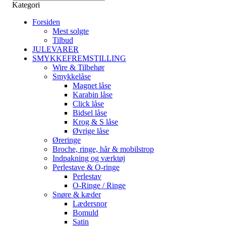
Kategori
Forsiden
Mest solgte
Tilbud
JULEVARER
SMYKKEFREMSTILLING
Wire & Tilbehør
Smykkelåse
Magnet låse
Karabin låse
Click låse
Bidsel låse
Krog & S låse
Øvrige låse
Øreringe
Broche, ringe, hår & mobilstrop
Indpakning og værktøj
Perlestave & O-ringe
Perlestav
O-Ringe / Ringe
Snøre & kæder
Lædersnor
Bomuld
Satin