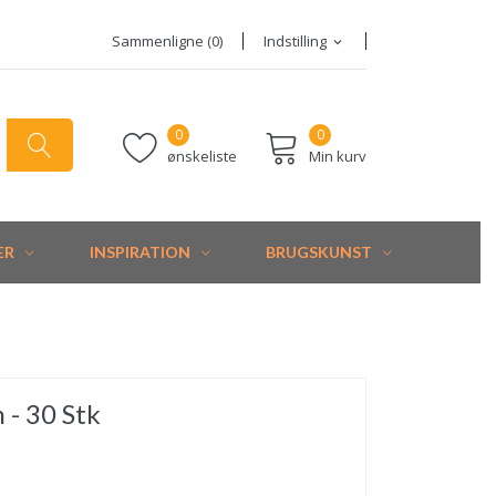
Sammenligne (
0
)
Indstilling
expand_more
0
0
ønskeliste
Min kurv
ER
INSPIRATION
BRUGSKUNST
 - 30 Stk