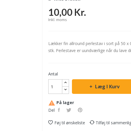
10,00 Kr.
Inkl. moms
Lækker fin allround perlestav i sort på 50
stk. Perlestave er uundværlige når du lave 
Antal
Læg I Kurv

På lager
Del
Føj til ønskeliste
Tilføj til sammenli