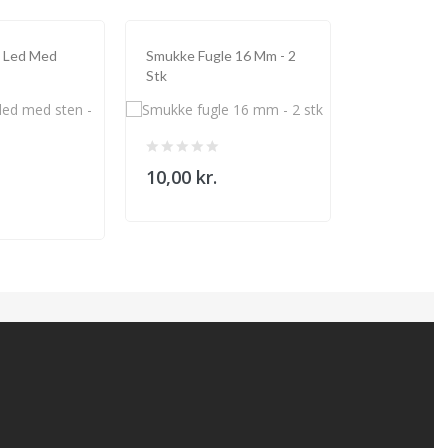
 Led Med
Smukke Fugle 16 Mm - 2
Rund 6mm G
Stk
10,00 kr.
17,60 kr.