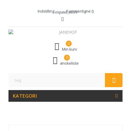
Indstilling
Sammenligne (
)
expand_more
0
Min kurv
0
ønskeliste
KATEGORI