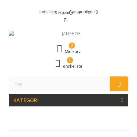
Indstilling
Sammenligne (
)
expand_more
0
Min kurv
0
ønskeliste
KATEGORI