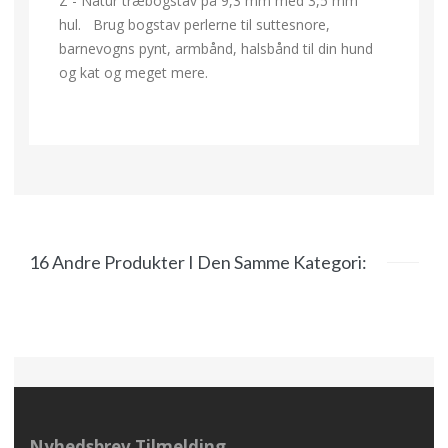
Z - Natur træbogstav på 9,3 mm med 3,5 mm
hul. Brug bogstav perlerne til suttesnore,
barnevogns pynt, armbånd, halsbånd til din hund
og kat og meget mere.
16 Andre Produkter I Den Samme Kategori:
Nyhedsbrev Tilmelding