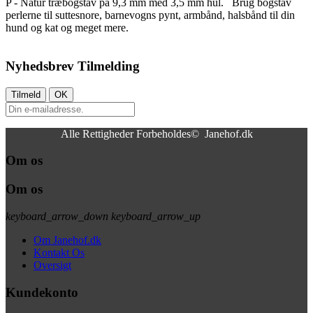
P - Natur træbogstav på 9,3 mm med 3,5 mm hul. Brug bogstav
perlerne til suttesnore, barnevogns pynt, armbånd, halsbånd til din
hund og kat og meget mere.
Nyhedsbrev Tilmelding
Alle Rettigheder Forbeholdes© Janehof.dk
Om os
Om os
keyboard_arrow_down
keyboard_arrow_up
Om Janehof.dk
Kontakt Os
Oversigt
Kundekonto