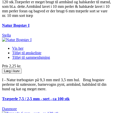
120 stk.Træperler er meget brugt til armbånd og halskæder til mænd,
som bl.a. dette.Armbånd lavet i 10 mm perler & halskæde lavet i 10
mm perler foran og bagved er der brugt 6 mm træperle sort se vare
nr. 10 mm sort træp
Natur Bogstav I
Stella
Vis her
Tilføj til ønskeliste
Tilføj til sammenligning
Pris
2,25 kr.
Læg i kurv
I - Natur træbogstav på 9,3 mm med 3,5 mm hul. Brug bogstav
perlerne til suttesnore, barnevogns pynt, armbånd, halsbånd til din
hund og kat og meget mere.
Træperle 7,5 / 2,5 mm - sort - ca 100 stk
Danmore