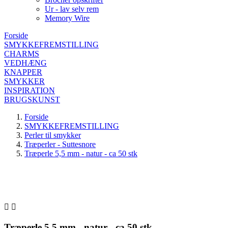
Ur - lav selv rem
Memory Wire
Forside
SMYKKEFREMSTILLING
CHARMS
VEDHÆNG
KNAPPER
SMYKKER
INSPIRATION
BRUGSKUNST
Forside
SMYKKEFREMSTILLING
Perler til smykker
Træperler - Suttesnore
Træperle 5,5 mm - natur - ca 50 stk


Træperle 5,5 mm - natur - ca 50 stk