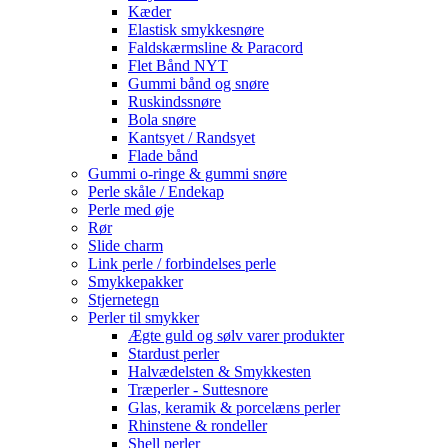
Kæder
Elastisk smykkesnøre
Faldskærmsline & Paracord
Flet Bånd NYT
Gummi bånd og snøre
Ruskindssnøre
Bola snøre
Kantsyet / Randsyet
Flade bånd
Gummi o-ringe & gummi snøre
Perle skåle / Endekap
Perle med øje
Rør
Slide charm
Link perle / forbindelses perle
Smykkepakker
Stjernetegn
Perler til smykker
Ægte guld og sølv varer produkter
Stardust perler
Halvædelsten & Smykkesten
Træperler - Suttesnore
Glas, keramik & porcelæns perler
Rhinstene & rondeller
Shell perler