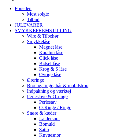
Forsiden
Mest solgte
Tilbud
JULEVARER
SMYKKEFREMSTILLING
Wire & Tilbehør
Smykkelåse
Magnet låse
Karabin låse
Click låse
Bidsel låse
Krog & S låse
Øvrige låse
Øreringe
Broche, ringe, hår & mobilstrop
Indpakning og værktøj
Perlestave & O-ringe
Perlestav
O-Ringe / Ringe
Snøre & kæder
Lædersnor
Bomuld
Satin
Knyttesnor