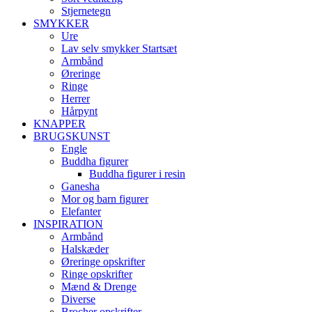
Stjernetegn
SMYKKER
Ure
Lav selv smykker Startsæt
Armbånd
Øreringe
Ringe
Herrer
Hårpynt
KNAPPER
BRUGSKUNST
Engle
Buddha figurer
Buddha figurer i resin
Ganesha
Mor og barn figurer
Elefanter
INSPIRATION
Armbånd
Halskæder
Øreringe opskrifter
Ringe opskrifter
Mænd & Drenge
Diverse
Brocher opskrifter