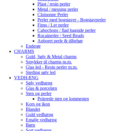
Plast / resin perler
Metal / messing perler
Cloisonne Perler
Perler med bogstaver - Bogstavperler
Fimo / Ler perler
Cabochons / flad bagside perler
Rocaiperler / Seed Beads
Anboret perle & tilbehør
Enderør
CHARMS
Guld, Sølv & Metal charms
Smykker til charms m.m.
Glas led - Resin perler m.m.
Sterling sølv led
VEDHÆNG
Sølv vedhæng
Glas & porcelæn
Sten og perler
Polerede sten og lommesten
Kors og ikon
Blandet
Guld vedhæng
Emalje vedhæng
Børn
Sort vedhæng