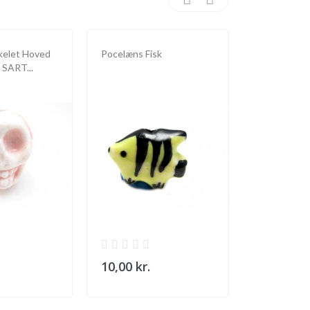
kelet Hoved
Pocelæns Fisk
Musselmalet
 SART...
Perle 15 X 9
10,00 kr.
13,00 kr.