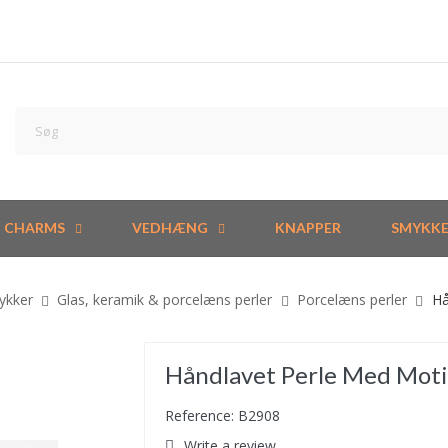
CHARMS
VEDHÆNG
KNAPPER
SMYKK
mykker
Glas, keramik & porcelæns perler
Porcelæns perler
Hå
Håndlavet Perle Med Motiv
Reference: B2908
Write a review