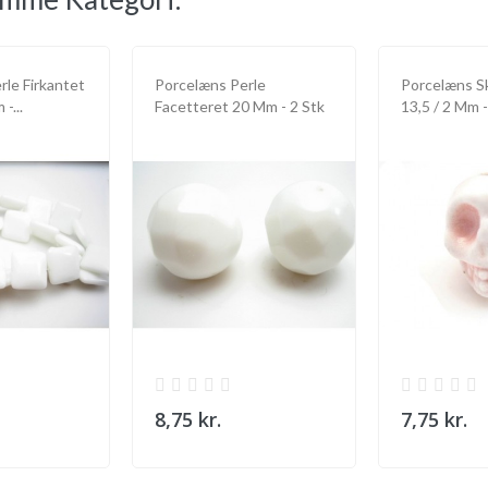
rle Firkantet
Porcelæns Perle
Porcelæns S
-...
Facetteret 20 Mm - 2 Stk
13,5 / 2 Mm -
8,75 kr.
7,75 kr.