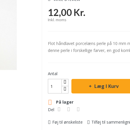
12,00 Kr.
Inkl. moms
Flot håndlavet porcelæns perle på 10 mm m
denne perle i forskellige farver, en god komb
Antal
Læg I Kurv

På lager
Del
Føj til ønskeliste
Tilføj til sammenlign