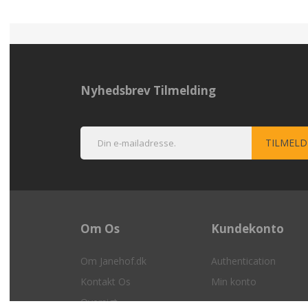
Nyhedsbrev Tilmelding
Om Os
Kundekonto
Om Janehof.dk
Authentication
Kontakt Os
Min konto
Oversigt