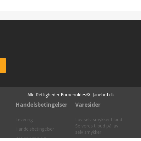
Alle Rettigheder Forbeholdes© Janehof.dk
Handelsbetingelser
Varesider
Levering
Lav selv smykker tilbud -
Se vores tilbud på lav
Handelsbetingelser
selv smykker
Returnering og