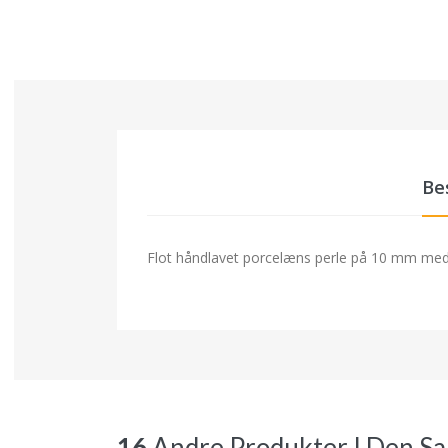
Be
Flot håndlavet porcelæns perle på 10 mm med 2
16
Andre Produkter I Den S