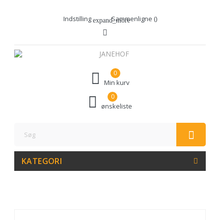
Indstilling
Sammenligne (
)
expand_more
0
Min kurv
0
ønskeliste
KATEGORI