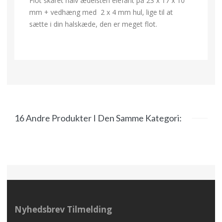
Flot skåret halv ædelsten elefant på 23 x 17 x 10
mm + vedhæng med 2 x 4 mm hul, lige til at
sætte i din halskæde, den er meget flot.
16 Andre Produkter I Den Samme Kategori:
Nyhedsbrev Tilmelding