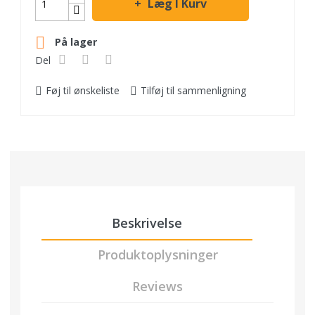
Læg I Kurv

På lager
Del
Føj til ønskeliste
Tilføj til sammenligning
Beskrivelse
Produktoplysninger
Reviews