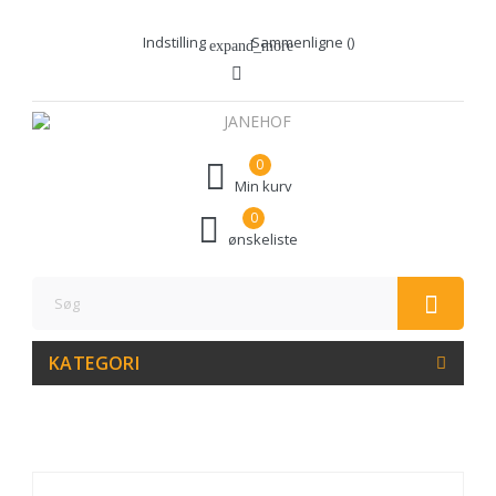
Indstilling
Sammenligne (
)
expand_more
0
Min kurv
0
ønskeliste
KATEGORI