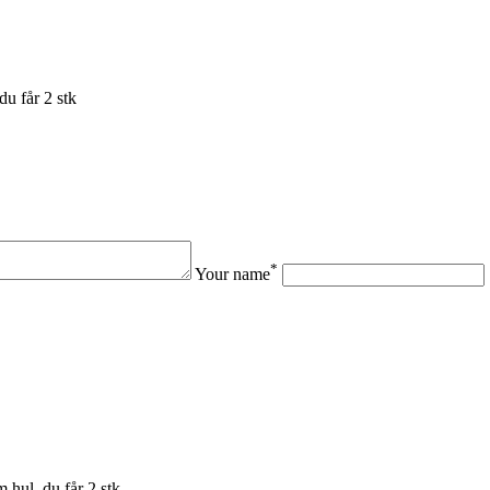
du får 2 stk
*
Your name
 hul, du får 2 stk