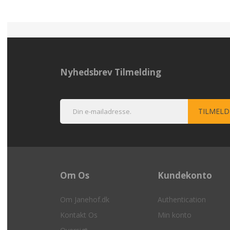
Nyhedsbrev Tilmelding
Om Os
Kundekonto
Om Janehof.dk
Authentication
Kontakt Os
Min konto