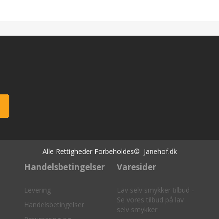
Alle Rettigheder Forbeholdes© Janehof.dk
Handelsbetingelser
Varesider
Levering
Lav selv smykker tilbud -
Se vores tilbud på lav
Handelsbetingelser
selv smykker