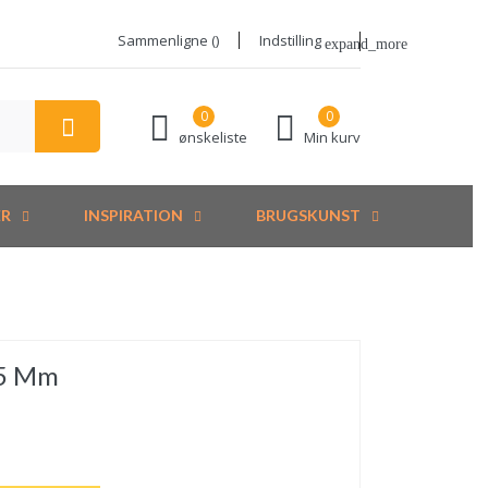
Sammenligne (
)
Indstilling
expand_more
0
0
ønskeliste
Min kurv
ER
INSPIRATION
BRUGSKUNST
 5 Mm