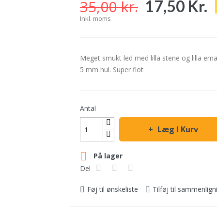
35,00 kr.
17,50 Kr.
Inkl. moms
Meget smukt led med lilla stene og lilla e
5 mm hul. Super flot
Antal
Læg I Kurv

På lager
Del
Føj til ønskeliste
Tilføj til sammenlign