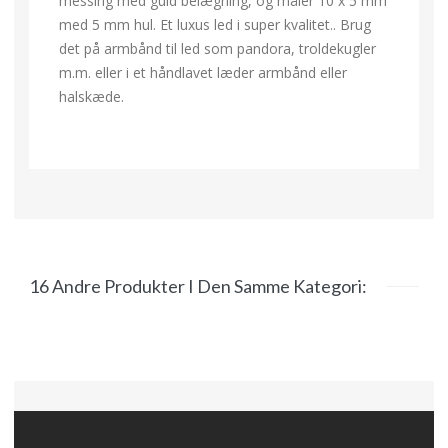
messing med guld belægning, og måler 10 x 5 mm
med 5 mm hul. Et luxus led i super kvalitet.. Brug
det på armbånd til led som pandora, troldekugler
m.m. eller i et håndlavet læder armbånd eller
halskæde.
16 Andre Produkter I Den Samme Kategori: