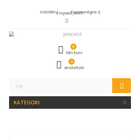
Indstilling
Sammenligne (
)
expand_more
0
Min kurv
0
ønskeliste
KATEGORI