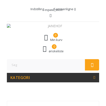
Indstilling
Sammenligne (
)
expand_more
0
Min kurv
0
ønskeliste
KATEGORI