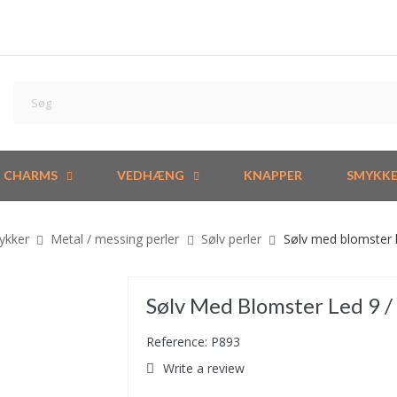
CHARMS
VEDHÆNG
KNAPPER
SMYKK
mykker
Metal / messing perler
Sølv perler
Sølv med blomster 
Sølv Med Blomster Led 9 
Reference: P893
Write a review