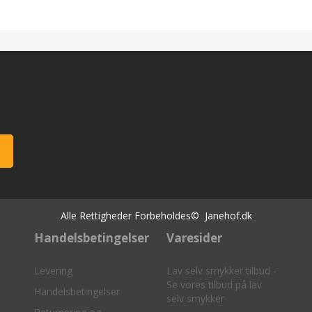
Alle Rettigheder Forbeholdes© Janehof.dk
Handelsbetingelser
Varesider
Levering
Lav selv smykker tilbud -
Se vores tilbud på lav
Handelsbetingelser
selv smykker