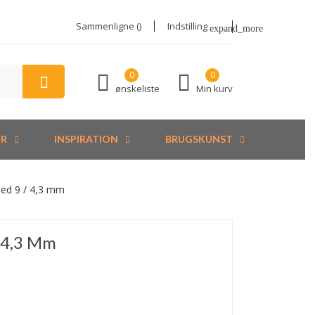
Sammenligne (
)
Indstilling
expand_more
0
0
ønskeliste
Min kurv
ER
INSPIRATION
BRUGSKUNST
led 9 / 4,3 mm
/ 4,3 Mm