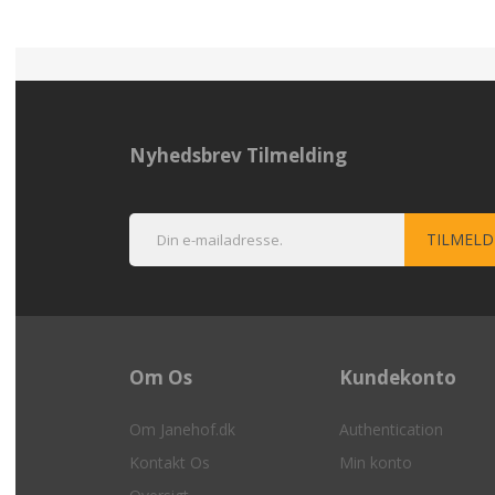
Nyhedsbrev Tilmelding
Om Os
Kundekonto
Om Janehof.dk
Authentication
Kontakt Os
Min konto