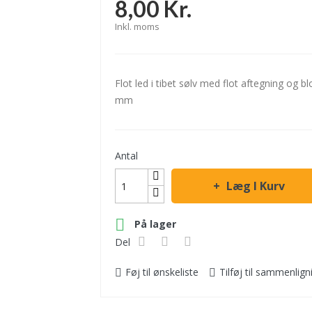
8,00 Kr.
Inkl. moms
Flot led i tibet sølv med flot aftegning og 
mm
Antal
Læg I Kurv

På lager
Del
Føj til ønskeliste
Tilføj til sammenlign