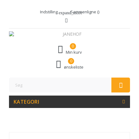
Indstilling
Sammenligne (
)
expand_more
0
Min kurv
0
ønskeliste
KATEGORI