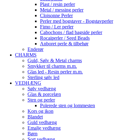
Plast / resin perler
Metal / messing perler
Cloisonne Perler
Perler med bogstaver - Bogstavperler
Fimo / Ler perler
Cabochons / flad bagside perler
Rocaiperler / Seed Beads
Anboret perle & tilbehør
Enderør
CHARMS
Guld, Sølv & Metal charms
Smykker til charms m.m.
Glas led - Resin perler m.m.
Sterling sølv led
VEDHÆNG
Sølv vedhæng
Glas & porcelæn
Sten og perler
Polerede sten og lommesten
Kors og ikon
Blandet
Guld vedhæng
Emalje vedhæng
Børn
Sort vedhæng