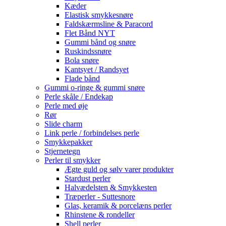
Kæder
Elastisk smykkesnøre
Faldskærmsline & Paracord
Flet Bånd NYT
Gummi bånd og snøre
Ruskindssnøre
Bola snøre
Kantsyet / Randsyet
Flade bånd
Gummi o-ringe & gummi snøre
Perle skåle / Endekap
Perle med øje
Rør
Slide charm
Link perle / forbindelses perle
Smykkepakker
Stjernetegn
Perler til smykker
Ægte guld og sølv varer produkter
Stardust perler
Halvædelsten & Smykkesten
Træperler - Suttesnore
Glas, keramik & porcelæns perler
Rhinstene & rondeller
Shell perler