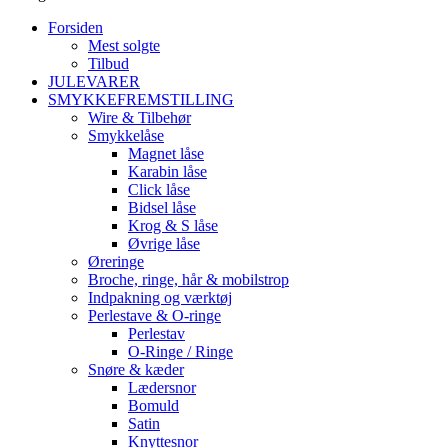
Forsiden
Mest solgte
Tilbud
JULEVARER
SMYKKEFREMSTILLING
Wire & Tilbehør
Smykkelåse
Magnet låse
Karabin låse
Click låse
Bidsel låse
Krog & S låse
Øvrige låse
Øreringe
Broche, ringe, hår & mobilstrop
Indpakning og værktøj
Perlestave & O-ringe
Perlestav
O-Ringe / Ringe
Snøre & kæder
Lædersnor
Bomuld
Satin
Knyttesnor