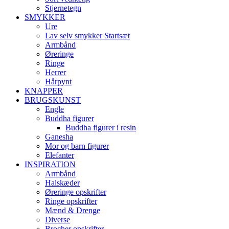
Stjernetegn
SMYKKER
Ure
Lav selv smykker Startsæt
Armbånd
Øreringe
Ringe
Herrer
Hårpynt
KNAPPER
BRUGSKUNST
Engle
Buddha figurer
Buddha figurer i resin
Ganesha
Mor og barn figurer
Elefanter
INSPIRATION
Armbånd
Halskæder
Øreringe opskrifter
Ringe opskrifter
Mænd & Drenge
Diverse
Brocher opskrifter