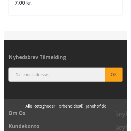
7,00 kr.
Nyhedsbrev Tilmelding
Alle Rettigheder Forbeholdes© Janehof.dk
Om Os
keyb
Kundekonto
keyb