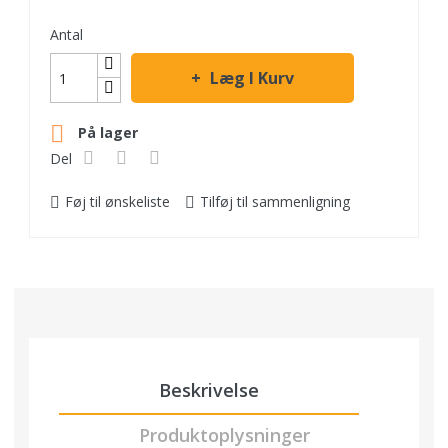
Antal
Læg I Kurv

På lager
Del
Føj til ønskeliste
Tilføj til sammenligning
Beskrivelse
Produktoplysninger