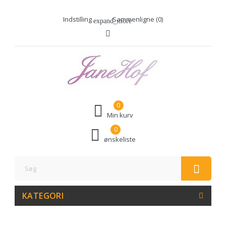
Indstilling
Sammenligne (
0
)
expand_more
0
Min kurv
0
ønskeliste
KATEGORI