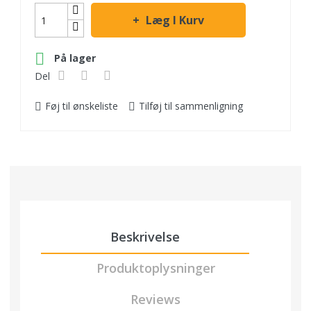
Læg I Kurv

På lager
Del
Føj til ønskeliste
Tilføj til sammenligning
Beskrivelse
Produktoplysninger
Reviews