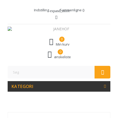
Indstilling
Sammenligne (
)
expand_more
0
Min kurv
0
ønskeliste
KATEGORI