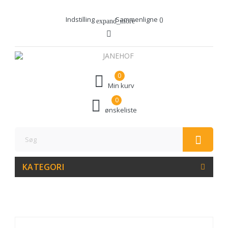
Indstilling
Sammenligne (
)
expand_more
0
Min kurv
0
ønskeliste
KATEGORI