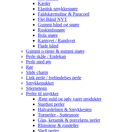
Kæder
Elastisk smykkesnøre
Faldskærmsline & Paracord
Flet Bånd NYT
Gummi bånd og snøre
Ruskindssnøre
Bola snøre
Kantsyet / Randsyet
Flade bånd
Gummi o-ringe & gummi snøre
Perle skåle / Endekap
Perle med øje
Rør
Slide charm
Link perle / forbindelses perle
Smykkepakker
Stjernetegn
Perler til smykker
Ægte guld og sølv varer produkter
Stardust perler
Halvædelsten & Smykkesten
Træperler - Suttesnore
Glas, keramik & porcelæns perler
Rhinstene & rondeller
Shell perler