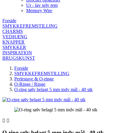
Ur - lav selv rem
Memory Wire
Forside
SMYKKEFREMSTILLING
CHARMS
VEDHÆNG
KNAPPER
SMYKKER
INSPIRATION
BRUGSKUNST
Forside
SMYKKEFREMSTILLING
Perlestave & O-ringe
O-Ringe / Ringe
O-ring sølv belagt 5 mm indv mål - 40 stk


O-ring sølv belagt 5 mm indv mål - 40 stk