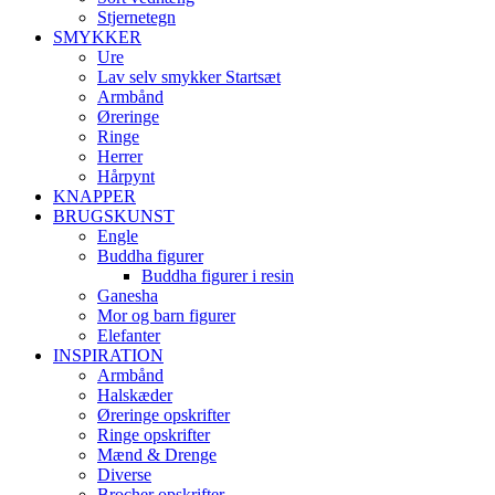
Stjernetegn
SMYKKER
Ure
Lav selv smykker Startsæt
Armbånd
Øreringe
Ringe
Herrer
Hårpynt
KNAPPER
BRUGSKUNST
Engle
Buddha figurer
Buddha figurer i resin
Ganesha
Mor og barn figurer
Elefanter
INSPIRATION
Armbånd
Halskæder
Øreringe opskrifter
Ringe opskrifter
Mænd & Drenge
Diverse
Brocher opskrifter