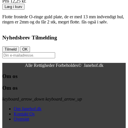
Pris
12,25 kr.
Læg i kurv
Flotte frostede O-ringe guld plate, de er med 13 mm indvendigt hul,
ringen er 2mm og du får 2 stk, meget flotte. fås også i sølv.
Nyhedsbrev Tilmelding
Alle Rettigheder Forbeholdes© Janehof.dk
Om os
Om os
keyboard_arrow_down
keyboard_arrow_up
Om Janehof.dk
Kontakt Os
Oversigt