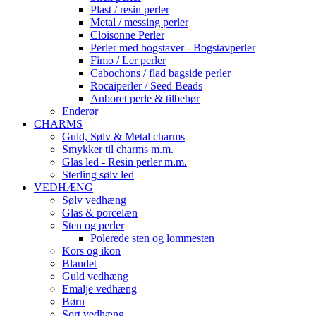
Plast / resin perler
Metal / messing perler
Cloisonne Perler
Perler med bogstaver - Bogstavperler
Fimo / Ler perler
Cabochons / flad bagside perler
Rocaiperler / Seed Beads
Anboret perle & tilbehør
Enderør
CHARMS
Guld, Sølv & Metal charms
Smykker til charms m.m.
Glas led - Resin perler m.m.
Sterling sølv led
VEDHÆNG
Sølv vedhæng
Glas & porcelæn
Sten og perler
Polerede sten og lommesten
Kors og ikon
Blandet
Guld vedhæng
Emalje vedhæng
Børn
Sort vedhæng