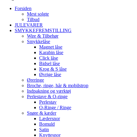
Forsiden
Mest solgte
Tilbud
JULEVARER
SMYKKEFREMSTILLING
Wire & Tilbehør
Smykkelåse
Magnet låse
Karabin låse
Click låse
Bidsel låse
Krog & S låse
Øvrige låse
Øreringe
Broche, ringe, hår & mobilstrop
Indpakning og værktøj
Perlestave & O-ringe
Perlestav
O-Ringe / Ringe
Snøre & kæder
Lædersnor
Bomuld
Satin
Knyttesnor