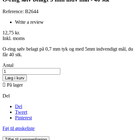
Reference: B2644
Write a review
12,75 kr.
Inkl. moms
O-ring sølv belagt på 0,7 mm tyk og med 5mm indvendigt mål, du
får 40 stk.
Antal
Læg i kurv

På lager
Del
Del
Tweet
Pinterest
Føj til ønskeliste
Tilføj til sammenligning