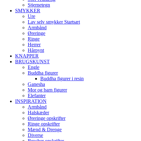
Stjernetegn
SMYKKER
Ure
Lav selv smykker Startsæt
Armbånd
Øreringe
Ringe
Herrer
Hårpynt
KNAPPER
BRUGSKUNST
Engle
Buddha figurer
Buddha figurer i resin
Ganesha
Mor og barn figurer
Elefanter
INSPIRATION
Armbånd
Halskæder
Øreringe opskrifter
Ringe opskrifter
Mænd & Drenge
Diverse
Brocher opskrifter