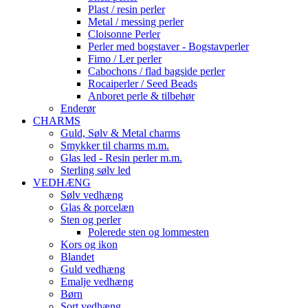
Plast / resin perler
Metal / messing perler
Cloisonne Perler
Perler med bogstaver - Bogstavperler
Fimo / Ler perler
Cabochons / flad bagside perler
Rocaiperler / Seed Beads
Anboret perle & tilbehør
Enderør
CHARMS
Guld, Sølv & Metal charms
Smykker til charms m.m.
Glas led - Resin perler m.m.
Sterling sølv led
VEDHÆNG
Sølv vedhæng
Glas & porcelæn
Sten og perler
Polerede sten og lommesten
Kors og ikon
Blandet
Guld vedhæng
Emalje vedhæng
Børn
Sort vedhæng