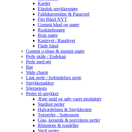
Kæder
Elastisk smykkesnøre
Faldskærmsline & Paracord
Flet Bånd NYT
Gummi bånd og snøre
Ruskindssnøre
Bola snøre
Kantsyet / Randsyet
Flade bånd
Gummi o-ringe & gummi snøre
Perle skåle / Endekap
Perle med øje
Rør
Slide charm
Link perle / forbindelses perle
Smykkepakker
Stjernetegn
Perler til smykker
Ægte guld og sølv varer produkter
Stardust perler
Halvædelsten & Smykkesten
Træperler - Suttesnore
Glas, keramik & porcelæns perler
Rhinstene & rondeller
Shell perler