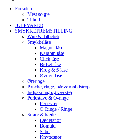
Forsiden
Mest solgte
Tilbud
JULEVARER
SMYKKEFREMSTILLING
Wire & Tilbehør
Smykkelåse
Magnet låse
Karabin låse
Click låse
Bidsel låse
Krog & S låse
Øvrige låse
Øreringe
Broche, ringe, hår & mobilstrop
Indpakning og værktøj
Perlestave & O-ringe
Perlestav
O-Ringe / Ringe
Snøre & kæder
Lædersnor
Bomuld
Satin
Knyttesnor