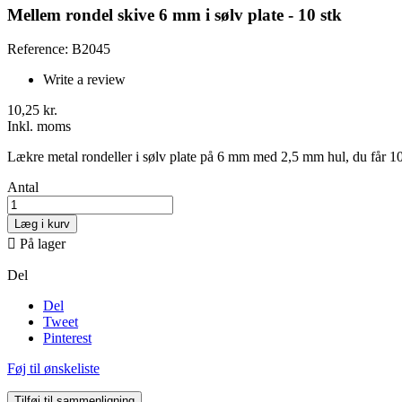
Mellem rondel skive 6 mm i sølv plate - 10 stk
Reference: B2045
Write a review
10,25 kr.
Inkl. moms
Lækre metal rondeller i sølv plate på 6 mm med 2,5 mm hul, du får 10
Antal
Læg i kurv

På lager
Del
Del
Tweet
Pinterest
Føj til ønskeliste
Tilføj til sammenligning