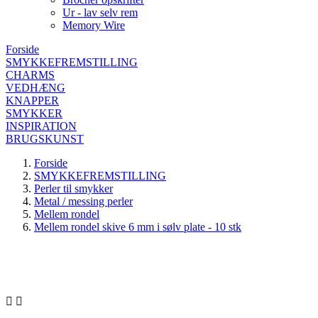
Ur - lav selv rem
Memory Wire
Forside
SMYKKEFREMSTILLING
CHARMS
VEDHÆNG
KNAPPER
SMYKKER
INSPIRATION
BRUGSKUNST
Forside
SMYKKEFREMSTILLING
Perler til smykker
Metal / messing perler
Mellem rondel
Mellem rondel skive 6 mm i sølv plate - 10 stk

