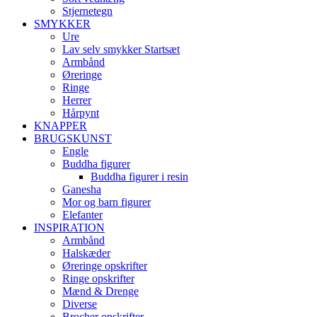
Stjernetegn
SMYKKER
Ure
Lav selv smykker Startsæt
Armbånd
Øreringe
Ringe
Herrer
Hårpynt
KNAPPER
BRUGSKUNST
Engle
Buddha figurer
Buddha figurer i resin
Ganesha
Mor og barn figurer
Elefanter
INSPIRATION
Armbånd
Halskæder
Øreringe opskrifter
Ringe opskrifter
Mænd & Drenge
Diverse
Brocher opskrifter