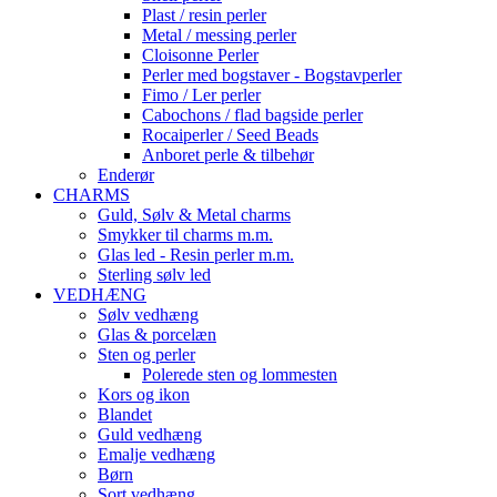
Plast / resin perler
Metal / messing perler
Cloisonne Perler
Perler med bogstaver - Bogstavperler
Fimo / Ler perler
Cabochons / flad bagside perler
Rocaiperler / Seed Beads
Anboret perle & tilbehør
Enderør
CHARMS
Guld, Sølv & Metal charms
Smykker til charms m.m.
Glas led - Resin perler m.m.
Sterling sølv led
VEDHÆNG
Sølv vedhæng
Glas & porcelæn
Sten og perler
Polerede sten og lommesten
Kors og ikon
Blandet
Guld vedhæng
Emalje vedhæng
Børn
Sort vedhæng