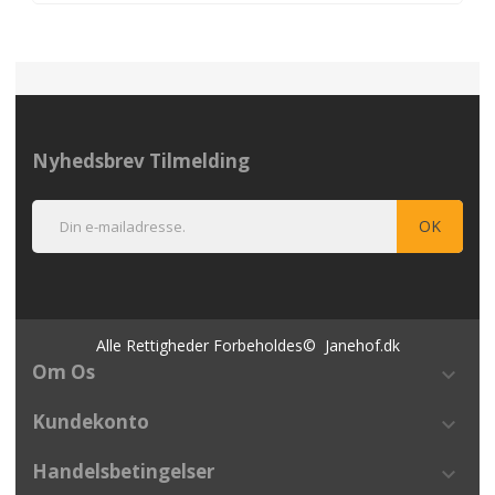
Nyhedsbrev Tilmelding
Alle Rettigheder Forbeholdes© Janehof.dk
Om Os
keyboard_arrow_down
Kundekonto
keyboard_arrow_down
Handelsbetingelser
keyboard_arrow_down