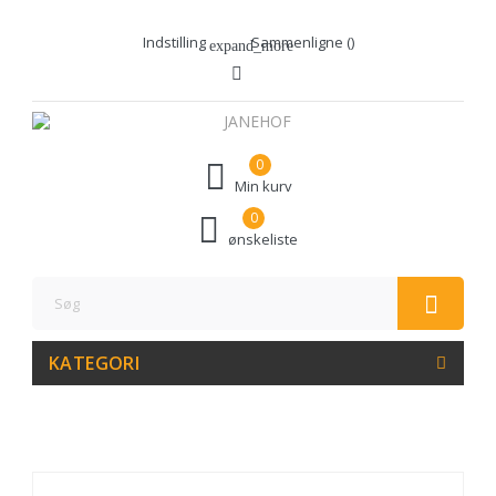
Indstilling
Sammenligne (
)
expand_more
0
Min kurv
0
ønskeliste
KATEGORI