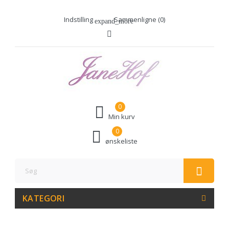
Indstilling
Sammenligne (
0
)
expand_more
0
Min kurv
0
ønskeliste
KATEGORI