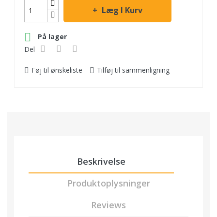
Læg I Kurv

På lager
Del
Føj til ønskeliste
Tilføj til sammenligning
Beskrivelse
Produktoplysninger
Reviews