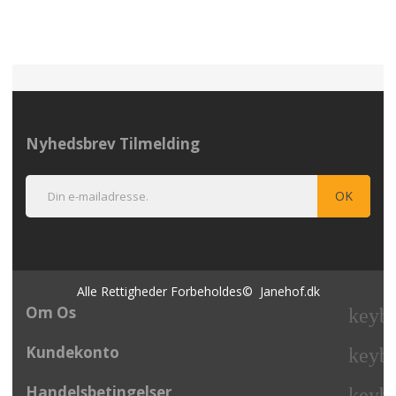
Nyhedsbrev Tilmelding
Alle Rettigheder Forbeholdes© Janehof.dk
Om Os
keyb
Kundekonto
keyb
Handelsbetingelser
keyb