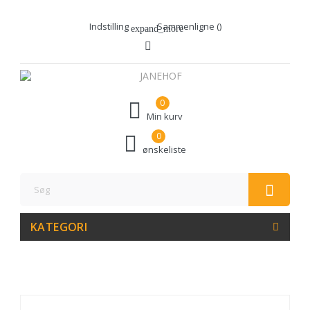
Indstilling
Sammenligne (
)
expand_more
0
Min kurv
0
ønskeliste
KATEGORI