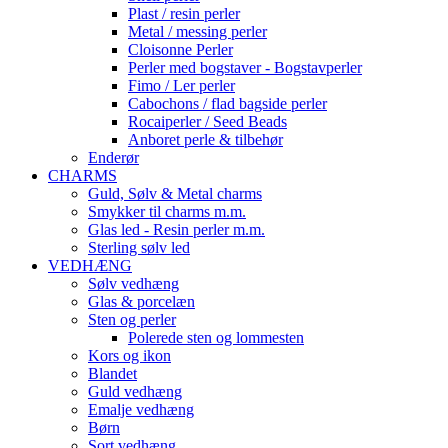
Plast / resin perler
Metal / messing perler
Cloisonne Perler
Perler med bogstaver - Bogstavperler
Fimo / Ler perler
Cabochons / flad bagside perler
Rocaiperler / Seed Beads
Anboret perle & tilbehør
Enderør
CHARMS
Guld, Sølv & Metal charms
Smykker til charms m.m.
Glas led - Resin perler m.m.
Sterling sølv led
VEDHÆNG
Sølv vedhæng
Glas & porcelæn
Sten og perler
Polerede sten og lommesten
Kors og ikon
Blandet
Guld vedhæng
Emalje vedhæng
Børn
Sort vedhæng