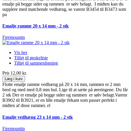
emalje på begge sider og rammen er sølv belagt. I midten kan du
supplere med matchende vedhæng, se varenr B3454 til B3473 som
pa
Emalje ramme 20 x 14 mm - 2 stk
Firemountin
Vis her
Tilføj til ønskeliste
Tilføj til sammenligning
Pris
12,00 kr.
Læg i kurv
Flotte emalje ramme vedhæng på 20 x 14 mm, rammen er 2 mm
bred og med med 0,8 mm hul. Lige til at sætte på øreringene. Du får
2 stk Der er emalje på begge sider og rammen er sølv belagt.Varenr
B3902 til B3921, er en lille emalje firkant som passer perfekt i
midten af disse rammer, el
Emalje vedhæng 23 x 14 mm - 2 stk
Firemountin