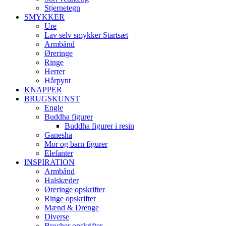
Stjernetegn
SMYKKER
Ure
Lav selv smykker Startsæt
Armbånd
Øreringe
Ringe
Herrer
Hårpynt
KNAPPER
BRUGSKUNST
Engle
Buddha figurer
Buddha figurer i resin
Ganesha
Mor og barn figurer
Elefanter
INSPIRATION
Armbånd
Halskæder
Øreringe opskrifter
Ringe opskrifter
Mænd & Drenge
Diverse
Brocher opskrifter