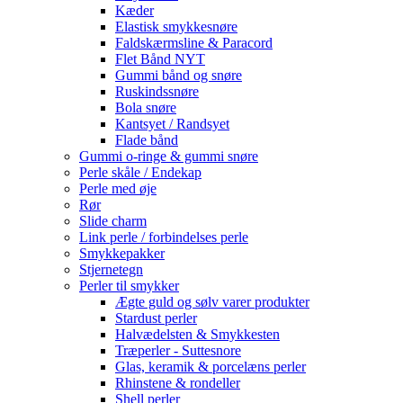
Kæder
Elastisk smykkesnøre
Faldskærmsline & Paracord
Flet Bånd NYT
Gummi bånd og snøre
Ruskindssnøre
Bola snøre
Kantsyet / Randsyet
Flade bånd
Gummi o-ringe & gummi snøre
Perle skåle / Endekap
Perle med øje
Rør
Slide charm
Link perle / forbindelses perle
Smykkepakker
Stjernetegn
Perler til smykker
Ægte guld og sølv varer produkter
Stardust perler
Halvædelsten & Smykkesten
Træperler - Suttesnore
Glas, keramik & porcelæns perler
Rhinstene & rondeller
Shell perler