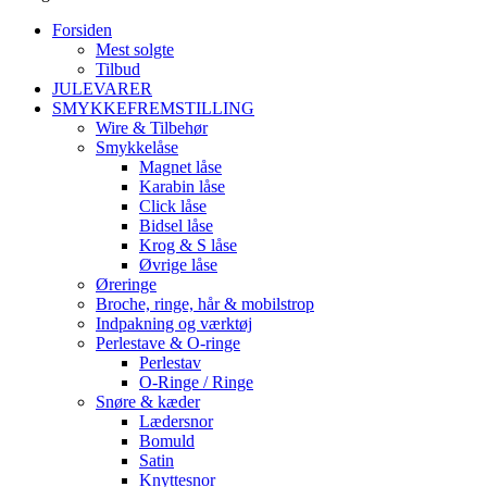
Forsiden
Mest solgte
Tilbud
JULEVARER
SMYKKEFREMSTILLING
Wire & Tilbehør
Smykkelåse
Magnet låse
Karabin låse
Click låse
Bidsel låse
Krog & S låse
Øvrige låse
Øreringe
Broche, ringe, hår & mobilstrop
Indpakning og værktøj
Perlestave & O-ringe
Perlestav
O-Ringe / Ringe
Snøre & kæder
Lædersnor
Bomuld
Satin
Knyttesnor